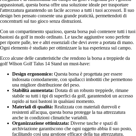
appassionati, questa borsa offre una soluzione ideale per trasportare
l'attrezzatura garantendo un facile accesso a tutti i tuoi accessori. Il suo
design ben pensato consente una grande praticità, permettendoti di
concentrarti sul tuo gioco senza distrazioni.
Con un compartimento spazioso, questa borsa può contenere tutti i tuoi
bastoni da golf in modo ordinato. Le tasche aggiuntive sono perfette
per riporre palle, tee e altri essenziali che devi avere a portata di mano.
Ogni elemento è studiato per ottimizzare la tua esperienza sul campo.
Ecco alcune delle caratteristiche che rendono la borsa a treppiede da
golf Wilson Golf Talus 14 Stand un must-have:
Design ergonomico:
Questa borsa è progettata per essere
indossata comodamente, con spallacci imbottiti che permettono
una migliore distribuzione del peso.
Stabilità aumentata:
Dotata di un robusto treppiede, rimane
stabile su tutti i tipi di superfici da golf, garantendoti un accesso
rapido ai tuoi bastoni in qualsiasi momento.
Materiali di qualità:
Realizzata con materiali durevoli e
resistenti all'acqua, questa borsa protegge la tua attrezzatura
anche in condizioni climatiche variabili.
Organizzazione ottimizzata:
Diverse tasche e spazi di
archiviazione garantiscono che ogni oggetto abbia il suo posto,
facilitando così una gestione efficace della tua attrezzatura.