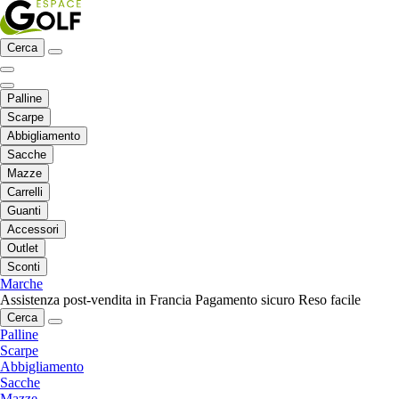
Cerca
Palline
Scarpe
Abbigliamento
Sacche
Mazze
Carrelli
Guanti
Accessori
Outlet
Sconti
Marche
Assistenza post-vendita in Francia
Pagamento sicuro
Reso facile
Cerca
Palline
Scarpe
Abbigliamento
Sacche
Mazze