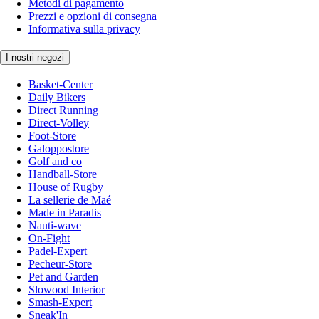
Metodi di pagamento
Prezzi e opzioni di consegna
Informativa sulla privacy
I nostri negozi
Basket-Center
Daily Bikers
Direct Running
Direct-Volley
Foot-Store
Galoppostore
Golf and co
Handball-Store
House of Rugby
La sellerie de Maé
Made in Paradis
Nauti-wave
On-Fight
Padel-Expert
Pecheur-Store
Pet and Garden
Slowood Interior
Smash-Expert
Sneak'In