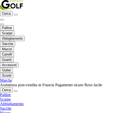
Cerca
Palline
Scarpe
Abbigliamento
Sacche
Mazze
Carrelli
Guanti
Accessori
Outlet
Sconti
Marche
Assistenza post-vendita in Francia
Pagamento sicuro
Reso facile
Cerca
Palline
Scarpe
Abbigliamento
Sacche
Mazze