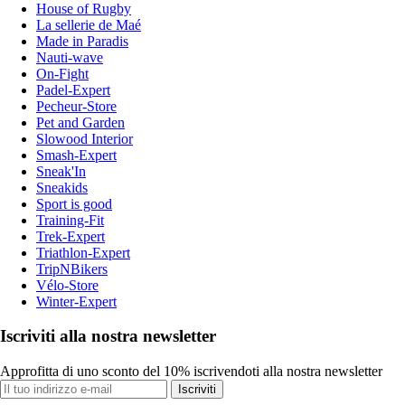
House of Rugby
La sellerie de Maé
Made in Paradis
Nauti-wave
On-Fight
Padel-Expert
Pecheur-Store
Pet and Garden
Slowood Interior
Smash-Expert
Sneak'In
Sneakids
Sport is good
Training-Fit
Trek-Expert
Triathlon-Expert
TripNBikers
Vélo-Store
Winter-Expert
Iscriviti alla nostra newsletter
Approfitta di uno sconto del 10% iscrivendoti alla nostra newsletter
Iscriviti