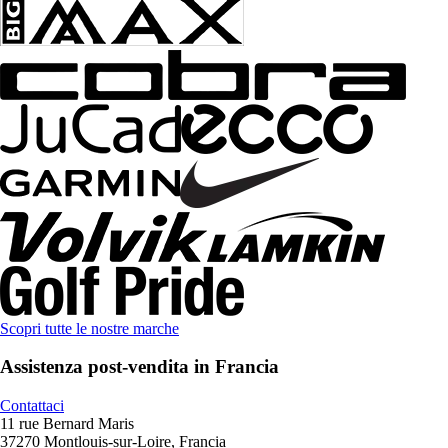
Scopri tutte le nostre marche
Assistenza post-vendita in Francia
Contattaci
11 rue Bernard Maris
37270 Montlouis-sur-Loire, Francia