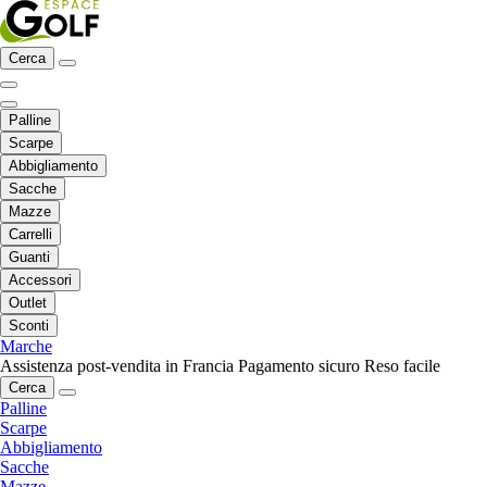
Cerca
Palline
Scarpe
Abbigliamento
Sacche
Mazze
Carrelli
Guanti
Accessori
Outlet
Sconti
Marche
Assistenza post-vendita in Francia
Pagamento sicuro
Reso facile
Cerca
Palline
Scarpe
Abbigliamento
Sacche
Mazze