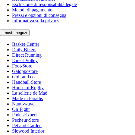
Esclusione di responsabilità legale
Metodi di pagamento
Prezzi e opzioni di consegna
Informativa sulla privacy
I nostri negozi
Basket-Center
Daily Bikers
Direct Running
Direct-Volley
Foot-Store
Galoppostore
Golf and co
Handball-Store
House of Rugby
La sellerie de Maé
Made in Paradis
Nauti-wave
On-Fight
Padel-Expert
Pecheur-Store
Pet and Garden
Slowood Interior