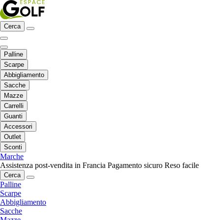
Cerca
Palline
Scarpe
Abbigliamento
Sacche
Mazze
Carrelli
Guanti
Accessori
Outlet
Sconti
Marche
Assistenza post-vendita in Francia
Pagamento sicuro
Reso facile
Cerca
Palline
Scarpe
Abbigliamento
Sacche
Mazze