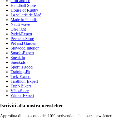
Golf and co
Handball-Store
House of Rugby
La sellerie de Maé
Made in Paradis
Nauti-wave
On-Fight
Padel-Expert
Pecheur-Store
Pet and Garden
Slowood Interior
Smash-Expert
Sneak'In
Sneakids
Sport is good
Training-Fit
Trek-Expert
Triathlon-Expert
TripNBikers
Vélo-Store
Winter-Expert
Iscriviti alla nostra newsletter
Approfitta di uno sconto del 10% iscrivendoti alla nostra newsletter