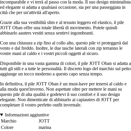
incomparabile e vi terrà al passo con la moda. Il suo design minimalista
ed elegante si adatta a qualsiasi occasione, sia per una passeggiata in
città che per un'attività all'aperto.
Grazie alla sua vestibilità slim e al tessuto leggero ed elastico, il pile
JOTT Oban offre una totale libertà di movimento. Potete quindi
abbinarlo aautres vestiti senza sentirvi ingombranti.
Con una chiusura a zip fino al collo alto, questo pile vi proteggerà dal
vento e dal freddo. Inoltre, le due tasche laterali con zip terranno le
vostre mani al caldo e i vostri piccoli oggetti al sicuro.
Disponibile in una vasta gamma di colori, il pile JOTT Oban si adatta a
tutti gli stili e a tutte le personalità. Il discreto logo del marchio sul petto
aggiunge un tocco moderno a questo capo senza tempo.
In definitiva, il pile JOTT Oban è un must-have per tenersi al caldo e
alla moda quest'inverno. Non aspettate oltre per mettere le mani su
questo pile di alta qualità e godetevi il suo comfort e il suo design
elegante. Non dimenticate di abbinarlo ai capiautres di JOTT per
completare il vostro perfetto outfit invernale.
Informazioni aggiuntive
Marchio
JOTT
Colore
marina