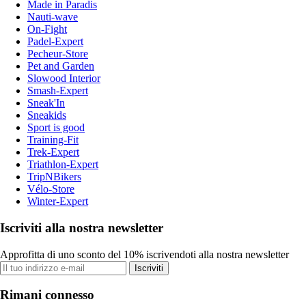
Made in Paradis
Nauti-wave
On-Fight
Padel-Expert
Pecheur-Store
Pet and Garden
Slowood Interior
Smash-Expert
Sneak'In
Sneakids
Sport is good
Training-Fit
Trek-Expert
Triathlon-Expert
TripNBikers
Vélo-Store
Winter-Expert
Iscriviti alla nostra newsletter
Approfitta di uno sconto del 10% iscrivendoti alla nostra newsletter
Iscriviti
Rimani connesso