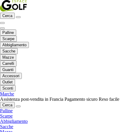
Cerca
Palline
Scarpe
Abbigliamento
Sacche
Mazze
Carrelli
Guanti
Accessori
Outlet
Sconti
Marche
Assistenza post-vendita in Francia
Pagamento sicuro
Reso facile
Cerca
Palline
Scarpe
Abbigliamento
Sacche
Mazze