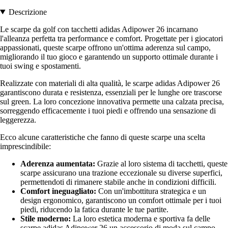
Descrizione
Le scarpe da golf con tacchetti adidas Adipower 26 incarnano
l'alleanza perfetta tra performance e comfort. Progettate per i giocatori
appassionati, queste scarpe offrono un'ottima aderenza sul campo,
migliorando il tuo gioco e garantendo un supporto ottimale durante i
tuoi swing e spostamenti.
Realizzate con materiali di alta qualità, le scarpe adidas Adipower 26
garantiscono durata e resistenza, essenziali per le lunghe ore trascorse
sul green. La loro concezione innovativa permette una calzata precisa,
sorreggendo efficacemente i tuoi piedi e offrendo una sensazione di
leggerezza.
Ecco alcune caratteristiche che fanno di queste scarpe una scelta
imprescindibile:
Aderenza aumentata:
Grazie al loro sistema di tacchetti, queste
scarpe assicurano una trazione eccezionale su diverse superfici,
permettendoti di rimanere stabile anche in condizioni difficili.
Comfort ineguagliato:
Con un'imbottitura strategica e un
design ergonomico, garantiscono un comfort ottimale per i tuoi
piedi, riducendo la fatica durante le tue partite.
Stile moderno:
La loro estetica moderna e sportiva fa delle
scarpe adidas Adipower 26 un accessorio di moda sul campo,