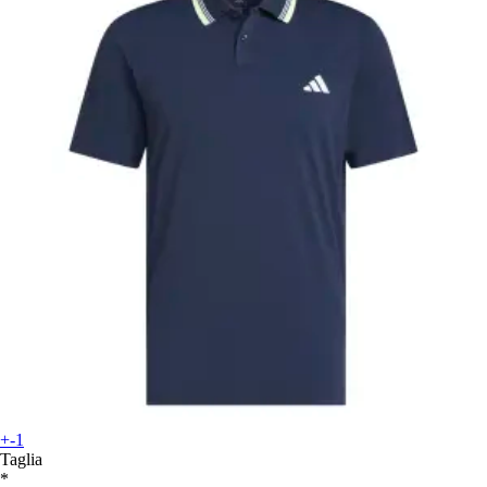
+-1
Taglia
*