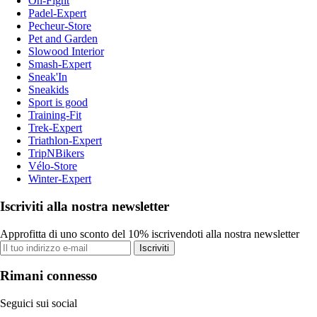
On-Fight
Padel-Expert
Pecheur-Store
Pet and Garden
Slowood Interior
Smash-Expert
Sneak'In
Sneakids
Sport is good
Training-Fit
Trek-Expert
Triathlon-Expert
TripNBikers
Vélo-Store
Winter-Expert
Iscriviti alla nostra newsletter
Approfitta di uno sconto del 10% iscrivendoti alla nostra newsletter
Iscriviti
Rimani connesso
Seguici sui social