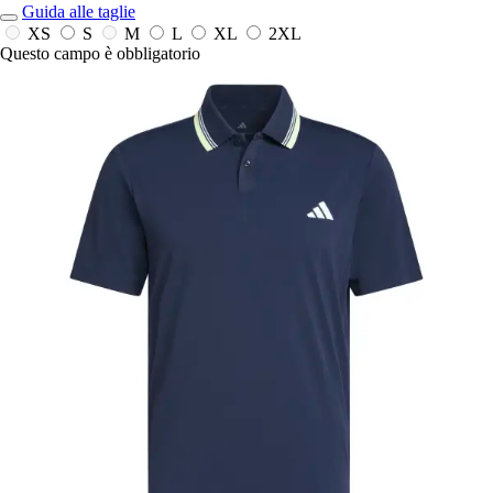
Guida alle taglie
XS
S
M
L
XL
2XL
Questo campo è obbligatorio