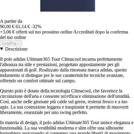
A partire da
90,00 €
61,14 €
-32%
+3,06 €
offerti sul tuo prossimo ordine
Accreditati dopo la conferma
del tuo ordine
Loading...
Descrizione
Il polo adidas Ultimate365 Tour Climacool incarna perfettamente
l'alleanza tra stile e prestazioni, progettato appositamente per gli
appassionati di golf. Realizzato dalla rinomata marca adidas, questo
indumento si distingue per le sue caratteristiche tecniche avanzate,
offrendo un comfort ottimale sul campo.
Questo polo è dotato della tecnologia Climacool, che favorisce la
circolazione dell'aria e consente un'efficace eliminazione dell'umidità.
Così, anche nelle giornate più calde sul green, resterai fresco e a tuo
agio. La sua costruzione leggera e traspirante ti permette di muoverti
liberamente, essenziale per uno swing perfetto.
In materia di design, il polo adidas Ultimate365 Tour unisce eleganza e
funzionalità. La sua vestibilità moderna e slim offre una silhouette
lusinghiera assicurando al contempo una grande libertà di movimento.