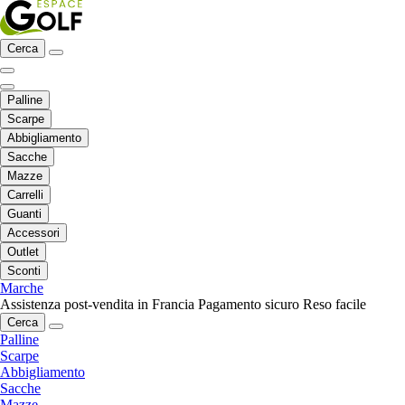
Cerca
Palline
Scarpe
Abbigliamento
Sacche
Mazze
Carrelli
Guanti
Accessori
Outlet
Sconti
Marche
Assistenza post-vendita in Francia
Pagamento sicuro
Reso facile
Cerca
Palline
Scarpe
Abbigliamento
Sacche
Mazze