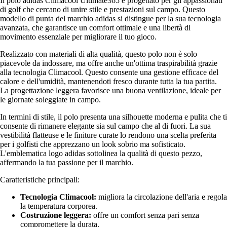
Il polo adidas Climacool Ultimate365 è progettato per gli appassionati
di golf che cercano di unire stile e prestazioni sul campo. Questo
modello di punta del marchio adidas si distingue per la sua tecnologia
avanzata, che garantisce un comfort ottimale e una libertà di
movimento essenziale per migliorare il tuo gioco.
Realizzato con materiali di alta qualità, questo polo non è solo
piacevole da indossare, ma offre anche un'ottima traspirabilità grazie
alla tecnologia Climacool. Questo consente una gestione efficace del
calore e dell'umidità, mantenendoti fresco durante tutta la tua partita.
La progettazione leggera favorisce una buona ventilazione, ideale per
le giornate soleggiate in campo.
In termini di stile, il polo presenta una silhouette moderna e pulita che ti
consente di rimanere elegante sia sul campo che al di fuori. La sua
vestibilità flatteuse e le finiture curate lo rendono una scelta preferita
per i golfisti che apprezzano un look sobrio ma sofisticato.
L'emblematica logo adidas sottolinea la qualità di questo pezzo,
affermando la tua passione per il marchio.
Caratteristiche principali:
Tecnologia Climacool:
migliora la circolazione dell'aria e regola
la temperatura corporea.
Costruzione leggera:
offre un comfort senza pari senza
compromettere la durata.