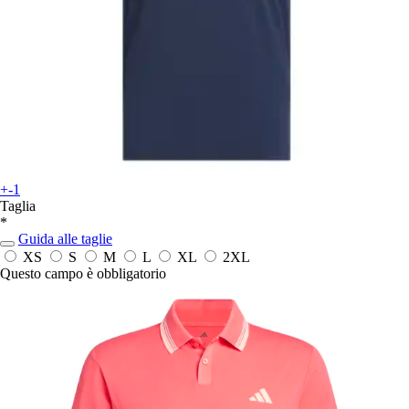
+-1
Taglia
*
Guida alle taglie
XS
S
M
L
XL
2XL
Questo campo è obbligatorio