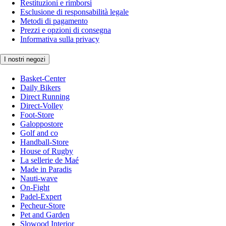
Restituzioni e rimborsi
Esclusione di responsabilità legale
Metodi di pagamento
Prezzi e opzioni di consegna
Informativa sulla privacy
I nostri negozi
Basket-Center
Daily Bikers
Direct Running
Direct-Volley
Foot-Store
Galoppostore
Golf and co
Handball-Store
House of Rugby
La sellerie de Maé
Made in Paradis
Nauti-wave
On-Fight
Padel-Expert
Pecheur-Store
Pet and Garden
Slowood Interior