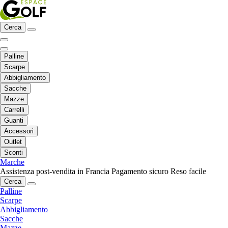
Cerca
Palline
Scarpe
Abbigliamento
Sacche
Mazze
Carrelli
Guanti
Accessori
Outlet
Sconti
Marche
Assistenza post-vendita in Francia
Pagamento sicuro
Reso facile
Cerca
Palline
Scarpe
Abbigliamento
Sacche
Mazze