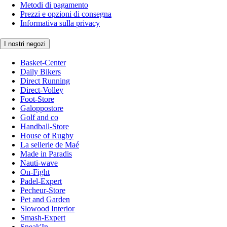
Metodi di pagamento
Prezzi e opzioni di consegna
Informativa sulla privacy
I nostri negozi
Basket-Center
Daily Bikers
Direct Running
Direct-Volley
Foot-Store
Galoppostore
Golf and co
Handball-Store
House of Rugby
La sellerie de Maé
Made in Paradis
Nauti-wave
On-Fight
Padel-Expert
Pecheur-Store
Pet and Garden
Slowood Interior
Smash-Expert
Sneak'In