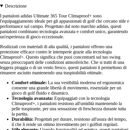
Descrizione
I pantaloni adidas Ultimate 365 Tour Climaproof+ sono
l'equipaggiamento ideale per gli appassionati di golf che cercano stile e
performance sul campo. Progettato dal noto marchio adidas, questi
pantaloni combinano tecnologia avanzata e comfort unico, garantendo
un'esperienza di gioco eccezionale.
Realizzati con materiali di alta qualità, i pantaloni offrono una
protezione efficace contro le intemperie grazie alla tecnologia
Climaproof+. Questo significa che puoi concentrarti sul tuo swing
senza preoccuparti delle condizioni atmosferiche. Che si tratti di una
leggera pioggia o di un vento fresco, questi pantaloni ti permettono di
rimanere asciutto mantenendo una traspirabilità ottimale.
Comfort ottimale:
La sua vestibilità moderna ed ergonomica
consente una grande libertà di movimento, essenziale per un
gioco di golf fluido e dinamico.
Tecnologia avanzata:
Equipaggiati con la tecnologia
Climaproof+, i pantaloni resistono all'umidità mantenendo la
pelle traspirante, per una sensazione di freschezza durante tutta
la partita.
Durabilità:
Progettati per durare, resistono all'usura del tempo,
il che li rende un ottimo investimento per i golfisti regolari.
Stile elegante:
Unendo funzionalità ed estetica, questi pantaloni