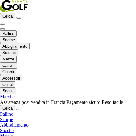
Cerca
Palline
Scarpe
Abbigliamento
Sacche
Mazze
Carrelli
Guanti
Accessori
Outlet
Sconti
Marche
Assistenza post-vendita in Francia
Pagamento sicuro
Reso facile
Cerca
Palline
Scarpe
Abbigliamento
Sacche
Mazze