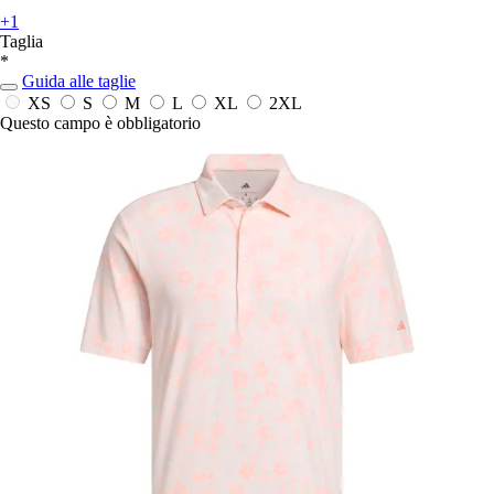
+1
Taglia
*
Guida alle taglie
XS
S
M
L
XL
2XL
Questo campo è obbligatorio