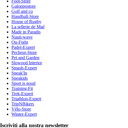
Foot-Store
Galoppostore
Golf and co
Handball-Store
House of Rugby
La sellerie de Maé
Made in Paradis
Nauti-wave
On-Fight
Padel-Expert
Pecheur-Store
Pet and Garden
Slowood Interior
Smash-Expert
Sneak'In
Sneakids
Sport is good
Training-Fit
Trek-Expert
Triathlon-Expert
TripNBikers
Vélo-Store
Winter-Expert
Iscriviti alla nostra newsletter