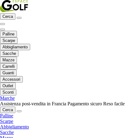
Cerca
Palline
Scarpe
Abbigliamento
Sacche
Mazze
Carrelli
Guanti
Accessori
Outlet
Sconti
Marche
Assistenza post-vendita in Francia
Pagamento sicuro
Reso facile
Cerca
Palline
Scarpe
Abbigliamento
Sacche
Mazze