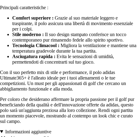
Principali caratteristiche :
Comfort superiore :
Grazie al suo materiale leggero e
traspirante, il polo assicura una libertà di movimento essenziale
per i colpi.
Stile moderno :
Il suo design stampato conferisce un tocco
contemporaneo pur rimanendo fedele allo spirito sportivo.
Tecnologia Climacool :
Migliora la ventilazione e mantiene una
temperatura gradevole durante la tua partita.
Asciugatura rapida :
Evita le sensazioni di umidità,
permettendoti di concentrarti sul tuo gioco.
Con il suo perfetto mix di stile e performance, il polo adidas
Ultimate365+ è l'alleato ideale per i tuoi allenamenti o le tue
competizioni. Un must per gli appassionati di golf che cercano un
abbigliamento funzionale e alla moda.
Per coloro che desiderano affermare la propria passione per il golf pur
beneficiando della qualità e dell'innovazione offerte da adidas, questo
polo sarà un'aggiunta preziosa alla loro collezione. Rendi ogni partita
un momento piacevole, mostrando al contempo un look chic e curato
sul campo.
Informazioni aggiuntive