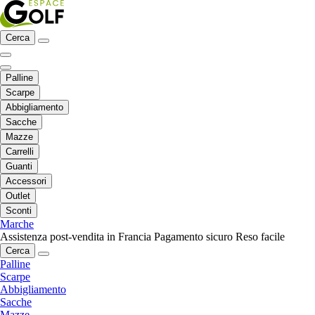
Cerca
Palline
Scarpe
Abbigliamento
Sacche
Mazze
Carrelli
Guanti
Accessori
Outlet
Sconti
Marche
Assistenza post-vendita in Francia
Pagamento sicuro
Reso facile
Cerca
Palline
Scarpe
Abbigliamento
Sacche
Mazze