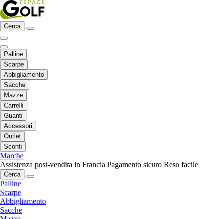
Cerca
Palline
Scarpe
Abbigliamento
Sacche
Mazze
Carrelli
Guanti
Accessori
Outlet
Sconti
Marche
Assistenza post-vendita in Francia
Pagamento sicuro
Reso facile
Cerca
Palline
Scarpe
Abbigliamento
Sacche
Mazze