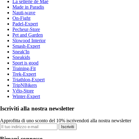
La sellerie de Maé
Made in Paradis
Nauti-wave
On-Fight
Padel-Expert
Pecheur-Store
Pet and Garden
Slowood Interior
Smash-Expert
Sneak'In
Sneakids
Sport is good
Training-Fit
Trek-Expert
Triathlon-Expert
TripNBikers
Vélo-Store
Winter-Expert
Iscriviti alla nostra newsletter
Approfitta di uno sconto del 10% iscrivendoti alla nostra newsletter
Iscriviti
Rimani connesso