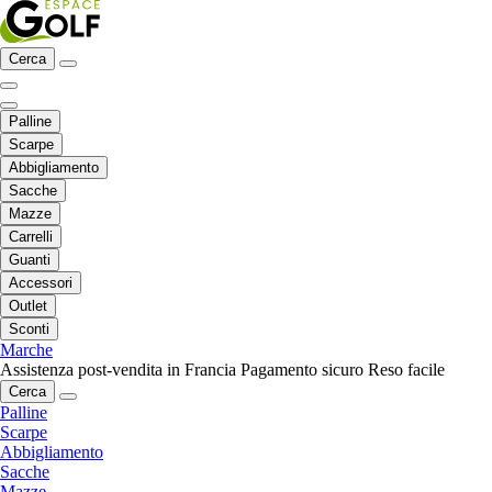
Cerca
Palline
Scarpe
Abbigliamento
Sacche
Mazze
Carrelli
Guanti
Accessori
Outlet
Sconti
Marche
Assistenza post-vendita in Francia
Pagamento sicuro
Reso facile
Cerca
Palline
Scarpe
Abbigliamento
Sacche
Mazze