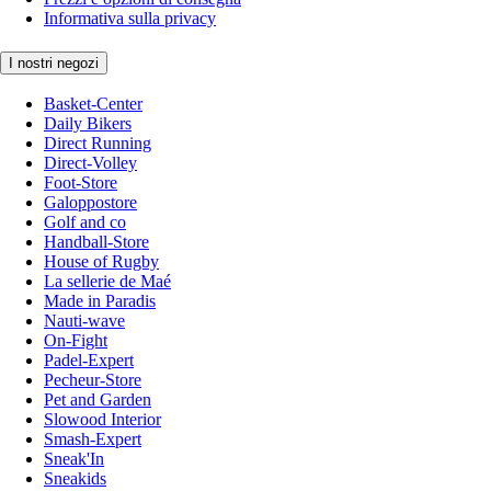
Informativa sulla privacy
I nostri negozi
Basket-Center
Daily Bikers
Direct Running
Direct-Volley
Foot-Store
Galoppostore
Golf and co
Handball-Store
House of Rugby
La sellerie de Maé
Made in Paradis
Nauti-wave
On-Fight
Padel-Expert
Pecheur-Store
Pet and Garden
Slowood Interior
Smash-Expert
Sneak'In
Sneakids