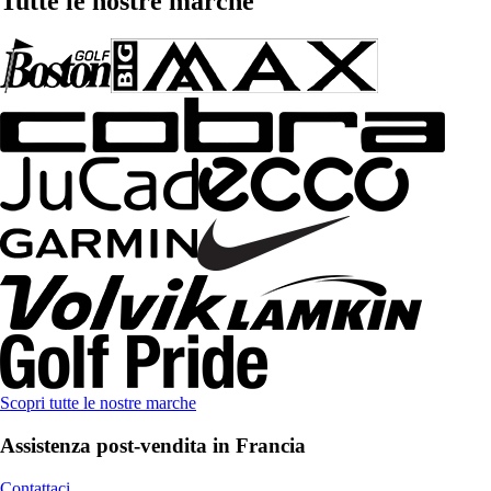
Tutte le nostre marche
Scopri tutte le nostre marche
Assistenza post-vendita in Francia
Contattaci