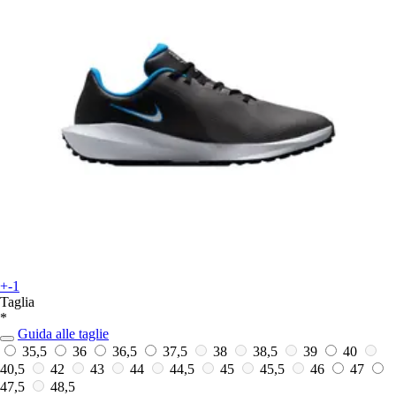
+-1
Taglia
*
Guida alle taglie
35,5
36
36,5
37,5
38
38,5
39
40
40,5
42
43
44
44,5
45
45,5
46
47
47,5
48,5