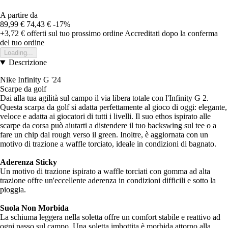
A partire da
89,99 €
74,43 €
-17%
+3,72 €
offerti sul tuo prossimo ordine
Accreditati dopo la conferma
del tuo ordine
Loading...
Descrizione
Nike Infinity G '24
Scarpe da golf
Dai alla tua agilità sul campo il via libera totale con l'Infinity G 2.
Questa scarpa da golf si adatta perfettamente al gioco di oggi: elegante,
veloce e adatta ai giocatori di tutti i livelli. Il suo ethos ispirato alle
scarpe da corsa può aiutarti a distendere il tuo backswing sul tee o a
fare un chip dal rough verso il green. Inoltre, è aggiornata con un
motivo di trazione a waffle torciato, ideale in condizioni di bagnato.
Aderenza Sticky
Un motivo di trazione ispirato a waffle torciati con gomma ad alta
trazione offre un'eccellente aderenza in condizioni difficili e sotto la
pioggia.
Suola Non Morbida
La schiuma leggera nella soletta offre un comfort stabile e reattivo ad
ogni passo sul campo. Una soletta imbottita è morbida attorno alla