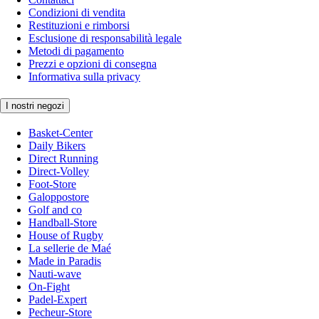
Condizioni di vendita
Restituzioni e rimborsi
Esclusione di responsabilità legale
Metodi di pagamento
Prezzi e opzioni di consegna
Informativa sulla privacy
I nostri negozi
Basket-Center
Daily Bikers
Direct Running
Direct-Volley
Foot-Store
Galoppostore
Golf and co
Handball-Store
House of Rugby
La sellerie de Maé
Made in Paradis
Nauti-wave
On-Fight
Padel-Expert
Pecheur-Store