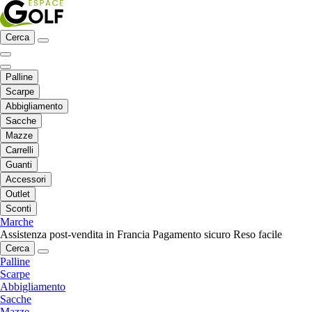
Cerca
Palline
Scarpe
Abbigliamento
Sacche
Mazze
Carrelli
Guanti
Accessori
Outlet
Sconti
Marche
Assistenza post-vendita in Francia
Pagamento sicuro
Reso facile
Cerca
Palline
Scarpe
Abbigliamento
Sacche
Mazze