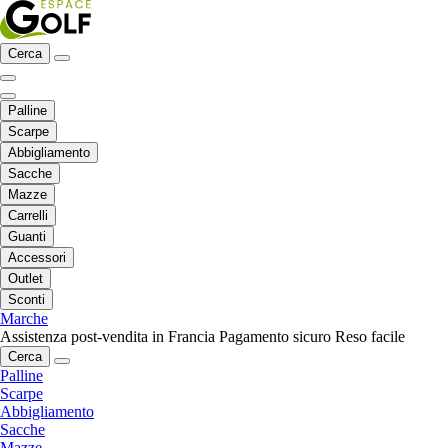
Cerca
Palline
Scarpe
Abbigliamento
Sacche
Mazze
Carrelli
Guanti
Accessori
Outlet
Sconti
Marche
Assistenza post-vendita in Francia
Pagamento sicuro
Reso facile
Cerca
Palline
Scarpe
Abbigliamento
Sacche
Mazze