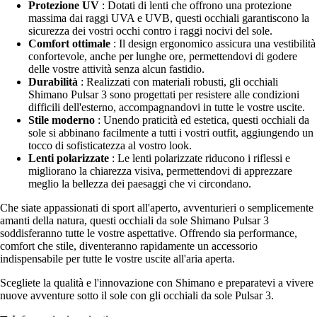
Protezione UV
: Dotati di lenti che offrono una protezione
massima dai raggi UVA e UVB, questi occhiali garantiscono la
sicurezza dei vostri occhi contro i raggi nocivi del sole.
Comfort ottimale
: Il design ergonomico assicura una vestibilità
confortevole, anche per lunghe ore, permettendovi di godere
delle vostre attività senza alcun fastidio.
Durabilità
: Realizzati con materiali robusti, gli occhiali
Shimano Pulsar 3 sono progettati per resistere alle condizioni
difficili dell'esterno, accompagnandovi in tutte le vostre uscite.
Stile moderno
: Unendo praticità ed estetica, questi occhiali da
sole si abbinano facilmente a tutti i vostri outfit, aggiungendo un
tocco di sofisticatezza al vostro look.
Lenti polarizzate
: Le lenti polarizzate riducono i riflessi e
migliorano la chiarezza visiva, permettendovi di apprezzare
meglio la bellezza dei paesaggi che vi circondano.
Che siate appassionati di sport all'aperto, avventurieri o semplicemente
amanti della natura, questi occhiali da sole Shimano Pulsar 3
soddisferanno tutte le vostre aspettative. Offrendo sia performance,
comfort che stile, diventeranno rapidamente un accessorio
indispensabile per tutte le vostre uscite all'aria aperta.
Scegliete la qualità e l'innovazione con Shimano e preparatevi a vivere
nuove avventure sotto il sole con gli occhiali da sole Pulsar 3.