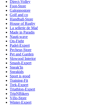
Direct-Volley
Foot-Store
Galoppostore
Golf and co
Handball-Store
House of Rugby
La sellerie de Maé
Made in Paradis
Nauti-wave
On-Fight
Padel-Expert
Pecheur-Store
Pet and Garden
Slowood Interior
Smash-Expert
Sneak'In
Sneakids
Sport is good
Training-Fit
Trek-Expert
Triathlon-Expert
TripNBikers
Vélo-Store
Winter-Expert