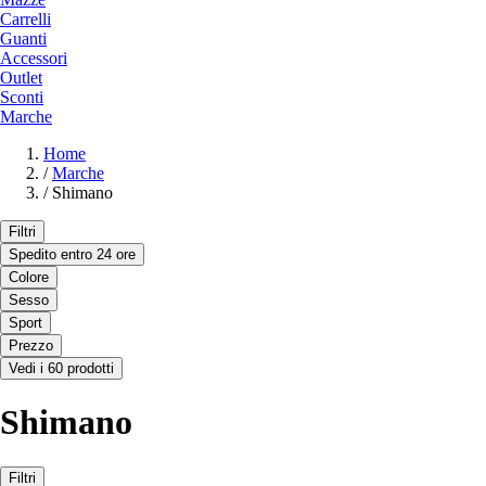
Carrelli
Guanti
Accessori
Outlet
Sconti
Marche
Home
/
Marche
/
Shimano
Filtri
Spedito entro 24 ore
Colore
Sesso
Sport
Prezzo
Vedi i 60 prodotti
Shimano
Filtri