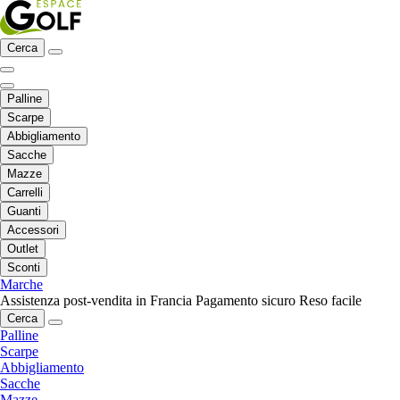
Cerca
Palline
Scarpe
Abbigliamento
Sacche
Mazze
Carrelli
Guanti
Accessori
Outlet
Sconti
Marche
Assistenza post-vendita in Francia
Pagamento sicuro
Reso facile
Cerca
Palline
Scarpe
Abbigliamento
Sacche
Mazze