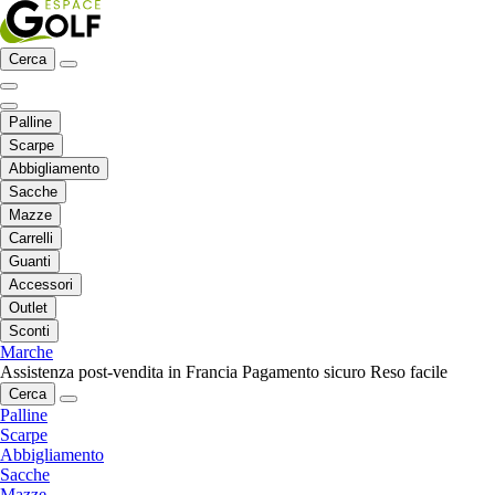
Cerca
Palline
Scarpe
Abbigliamento
Sacche
Mazze
Carrelli
Guanti
Accessori
Outlet
Sconti
Marche
Assistenza post-vendita in Francia
Pagamento sicuro
Reso facile
Cerca
Palline
Scarpe
Abbigliamento
Sacche
Mazze