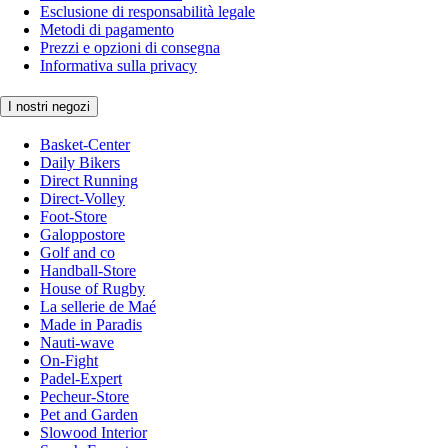
Esclusione di responsabilità legale
Metodi di pagamento
Prezzi e opzioni di consegna
Informativa sulla privacy
I nostri negozi
Basket-Center
Daily Bikers
Direct Running
Direct-Volley
Foot-Store
Galoppostore
Golf and co
Handball-Store
House of Rugby
La sellerie de Maé
Made in Paradis
Nauti-wave
On-Fight
Padel-Expert
Pecheur-Store
Pet and Garden
Slowood Interior