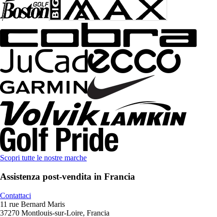
Scopri tutte le nostre marche
Assistenza post-vendita in Francia
Contattaci
11 rue Bernard Maris
37270 Montlouis-sur-Loire, Francia