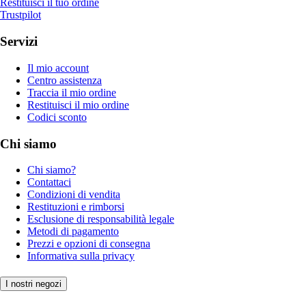
Restituisci il tuo ordine
Trustpilot
Servizi
Il mio account
Centro assistenza
Traccia il mio ordine
Restituisci il mio ordine
Codici sconto
Chi siamo
Chi siamo?
Contattaci
Condizioni di vendita
Restituzioni e rimborsi
Esclusione di responsabilità legale
Metodi di pagamento
Prezzi e opzioni di consegna
Informativa sulla privacy
I nostri negozi