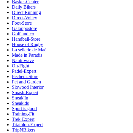
Basket-Center
Daily Bikers
Direct Running
Direct-Volley
Foot-Store
Galoppostore
Golf and co
Handball-Store
House of Rugby
La sellerie de Maé
Made in Paradis
Nauti-wave
On-Fight
Padel-Expert
Pecheur-Store
Pet and Garden
Slowood Interior
Smash-Expert
Sneak'In
Sneakids
Sport is good
Training-Fit
Trek-Expert
Triathlon-Expert
TripNBikers