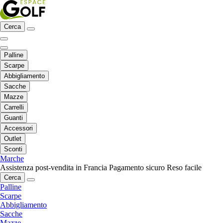
Cerca
Palline
Scarpe
Abbigliamento
Sacche
Mazze
Carrelli
Guanti
Accessori
Outlet
Sconti
Marche
Assistenza post-vendita in Francia
Pagamento sicuro
Reso facile
Cerca
Palline
Scarpe
Abbigliamento
Sacche
Mazze