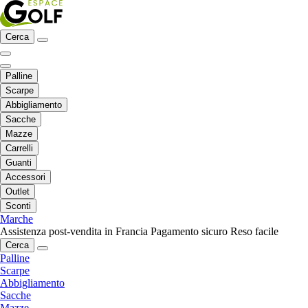
Cerca
Palline
Scarpe
Abbigliamento
Sacche
Mazze
Carrelli
Guanti
Accessori
Outlet
Sconti
Marche
Assistenza post-vendita in Francia
Pagamento sicuro
Reso facile
Cerca
Palline
Scarpe
Abbigliamento
Sacche
Mazze