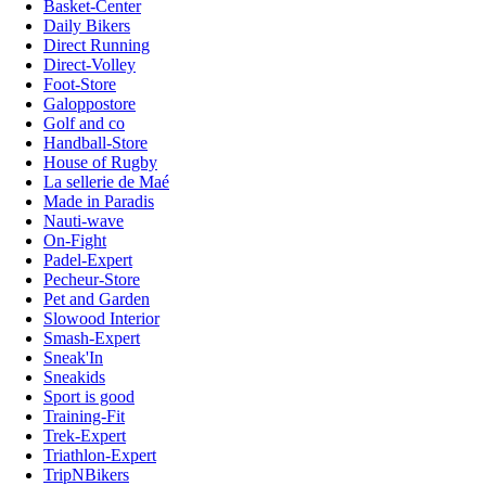
Basket-Center
Daily Bikers
Direct Running
Direct-Volley
Foot-Store
Galoppostore
Golf and co
Handball-Store
House of Rugby
La sellerie de Maé
Made in Paradis
Nauti-wave
On-Fight
Padel-Expert
Pecheur-Store
Pet and Garden
Slowood Interior
Smash-Expert
Sneak'In
Sneakids
Sport is good
Training-Fit
Trek-Expert
Triathlon-Expert
TripNBikers