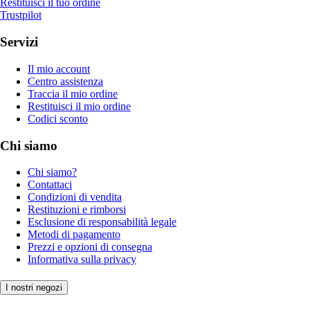
Restituisci il tuo ordine
Trustpilot
Servizi
Il mio account
Centro assistenza
Traccia il mio ordine
Restituisci il mio ordine
Codici sconto
Chi siamo
Chi siamo?
Contattaci
Condizioni di vendita
Restituzioni e rimborsi
Esclusione di responsabilità legale
Metodi di pagamento
Prezzi e opzioni di consegna
Informativa sulla privacy
I nostri negozi