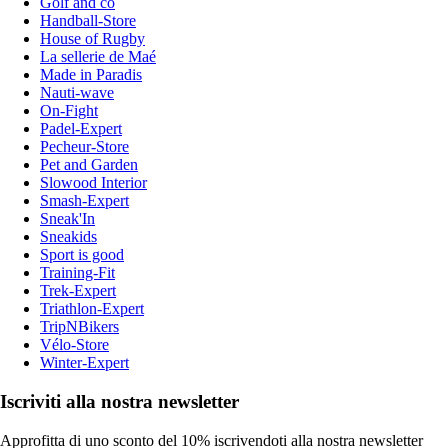
Golf and co
Handball-Store
House of Rugby
La sellerie de Maé
Made in Paradis
Nauti-wave
On-Fight
Padel-Expert
Pecheur-Store
Pet and Garden
Slowood Interior
Smash-Expert
Sneak'In
Sneakids
Sport is good
Training-Fit
Trek-Expert
Triathlon-Expert
TripNBikers
Vélo-Store
Winter-Expert
Iscriviti alla nostra newsletter
Approfitta di uno sconto del 10% iscrivendoti alla nostra newsletter