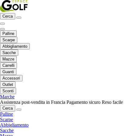
Cerca
Palline
Scarpe
Abbigliamento
Sacche
Mazze
Carrelli
Guanti
Accessori
Outlet
Sconti
Marche
Assistenza post-vendita in Francia
Pagamento sicuro
Reso facile
Cerca
Palline
Scarpe
Abbigliamento
Sacche
Mazze