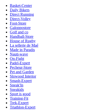
Basket-Center
Daily Bikers
Direct Running
Direct-Volley
Foot-Store
Galoppostore
Golf and co
Handball-Store
House of Rugby
La sellerie de Maé
Made in Paradis
Nauti-wave
On-Fight
Padel-Expert
Pecheur-Store
Pet and Garden
Slowood Interior
Smash-Expert
Sneak'In
Sneakids
Sport is good
Training-Fit
Trek-Expert
Triathlon-Expert