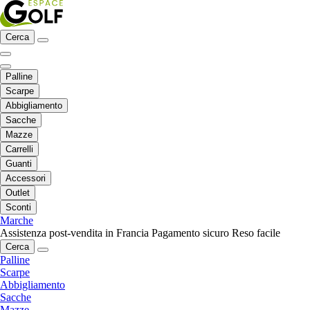
Cerca
Palline
Scarpe
Abbigliamento
Sacche
Mazze
Carrelli
Guanti
Accessori
Outlet
Sconti
Marche
Assistenza post-vendita in Francia
Pagamento sicuro
Reso facile
Cerca
Palline
Scarpe
Abbigliamento
Sacche
Mazze