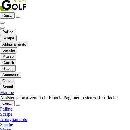
Cerca
Palline
Scarpe
Abbigliamento
Sacche
Mazze
Carrelli
Guanti
Accessori
Outlet
Sconti
Marche
Assistenza post-vendita in Francia
Pagamento sicuro
Reso facile
Cerca
Palline
Scarpe
Abbigliamento
Sacche
Mazze