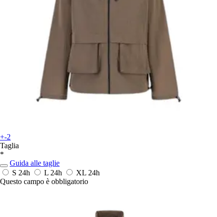
+-2
Taglia
*
Guida alle taglie
S
24h
L
24h
XL
24h
Questo campo è obbligatorio