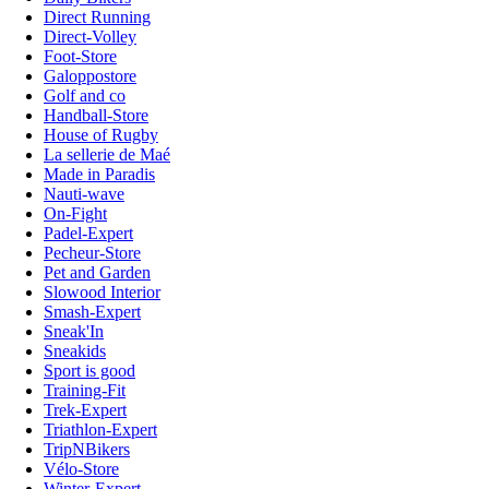
Direct Running
Direct-Volley
Foot-Store
Galoppostore
Golf and co
Handball-Store
House of Rugby
La sellerie de Maé
Made in Paradis
Nauti-wave
On-Fight
Padel-Expert
Pecheur-Store
Pet and Garden
Slowood Interior
Smash-Expert
Sneak'In
Sneakids
Sport is good
Training-Fit
Trek-Expert
Triathlon-Expert
TripNBikers
Vélo-Store
Winter-Expert