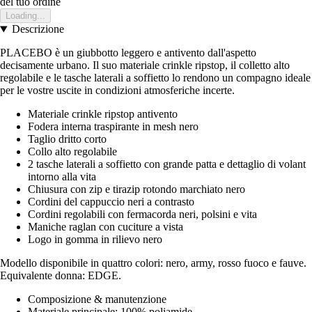
del tuo ordine
Loading...
Descrizione
PLACEBO è un giubbotto leggero e antivento dall'aspetto
decisamente urbano. Il suo materiale crinkle ripstop, il colletto alto
regolabile e le tasche laterali a soffietto lo rendono un compagno ideale
per le vostre uscite in condizioni atmosferiche incerte.
Materiale crinkle ripstop antivento
Fodera interna traspirante in mesh nero
Taglio dritto corto
Collo alto regolabile
2 tasche laterali a soffietto con grande patta e dettaglio di volant
intorno alla vita
Chiusura con zip e tirazip rotondo marchiato nero
Cordini del cappuccio neri a contrasto
Cordini regolabili con fermacorda neri, polsini e vita
Maniche raglan con cuciture a vista
Logo in gomma in rilievo nero
Modello disponibile in quattro colori: nero, army, rosso fuoco e fauve.
Equivalente donna: EDGE.
Composizione & manutenzione
Materiale principale: 100% poliamide.