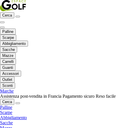
Cerca
Palline
Scarpe
Abbigliamento
Sacche
Mazze
Carrelli
Guanti
Accessori
Outlet
Sconti
Marche
Assistenza post-vendita in Francia
Pagamento sicuro
Reso facile
Cerca
Palline
Scarpe
Abbigliamento
Sacche
Mazze