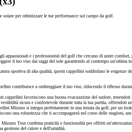
(x3)
e solare per ottimizzare le tue performance sul campo da golf.
i appassionati e i professionisti del golf che cercano di unire comfort, p
eggere il tuo viso dai raggi del sole garantendo al contempo un'ottima tra
ura sportiva di alta qualità, questi cappellini soddisfano le esigenze dei g
pellini contribuisce a ombreggiare il tuo viso, riducendo il riflesso dur
uesti cappellini favoriscono una buona evacuazione del sudore, tenendoti 
stibilità sicura e confortevole durante tutta la tua partita, offrendoti 
pellini Mizuno si integra perfettamente in una tenuta da golf, per un loo
ntiscono una robustezza che ti accompagnerà nel corso delle stagioni, an
 Mizuno Tour combina praticità e funzionalità per offrirti un'attrezzatur
 gestione del calore e dell'umidità.