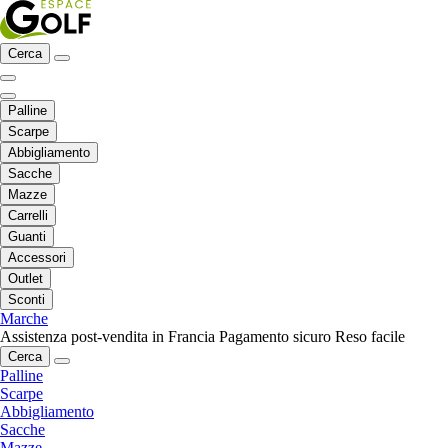
Cerca
Palline
Scarpe
Abbigliamento
Sacche
Mazze
Carrelli
Guanti
Accessori
Outlet
Sconti
Marche
Assistenza post-vendita in Francia
Pagamento sicuro
Reso facile
Cerca
Palline
Scarpe
Abbigliamento
Sacche
Mazze