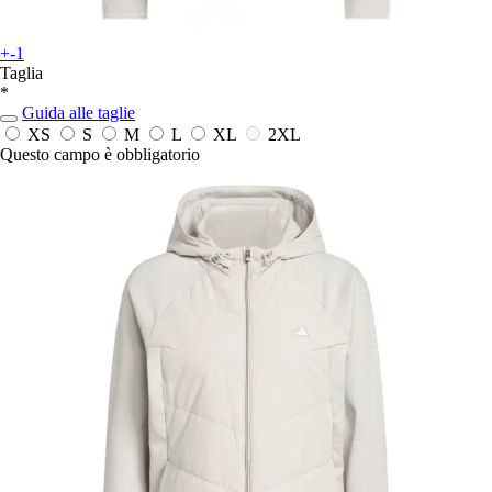
+-1
Taglia
*
Guida alle taglie
XS
S
M
L
XL
2XL
Questo campo è obbligatorio