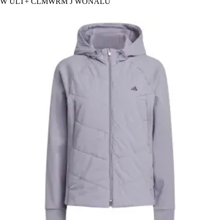
W ULT+ CLMWRM J WONALU