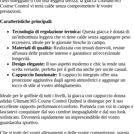
cielo soleggiato o con una leggera brezza, la giacca Ultimate365
Course Control vi terrà calde senza compromettere le vostre
prestazioni.
Caratteristiche principali:
Tecnologia di regolazione termica:
Questa giacca è dotata di
un'imbottitura leggera che vi tiene calde senza aggiungere peso
eccessivo, ideale per le giornate fresche in campo.
Materiali di qualità:
Realizzata con tessuti durevoli, resiste
all'usura delle pratiche intense e garantisce un'eccezionale
longevità.
Design elegante:
Il suo aspetto moderno e chic la rende una
scelta versatile, perfetta per il golf ma anche per uscite casual.
Cappuccio funzionale:
Il cappuccio integrato offre una
protezione aggiuntiva dagli agenti atmosferici e aggiunge un
tocco di stile al vostro abbigliamento.
Ideale per le golfiste di tutti i livelli, la giacca con cappuccio donna
adidas Ultimate365 Course Control Quilted si distingue per il suo
eccellente rapporto performance/conforto. Portatela con voi in campo e
lasciatevi conquistare dal suo comfort ineguagliabile e dal suo look
sofisticato. Diventerà rapidamente un imprescindibile del vostro
guardaroba sportivo.
Che si tratti dei vostri allenamenti o delle vostre competizioni, questa