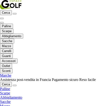
Cerca
Palline
Scarpe
Abbigliamento
Sacche
Mazze
Carrelli
Guanti
Accessori
Outlet
Sconti
Marche
Assistenza post-vendita in Francia
Pagamento sicuro
Reso facile
Cerca
Palline
Scarpe
Abbigliamento
Sacche
Mazze