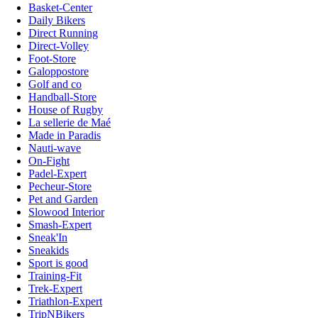
Basket-Center
Daily Bikers
Direct Running
Direct-Volley
Foot-Store
Galoppostore
Golf and co
Handball-Store
House of Rugby
La sellerie de Maé
Made in Paradis
Nauti-wave
On-Fight
Padel-Expert
Pecheur-Store
Pet and Garden
Slowood Interior
Smash-Expert
Sneak'In
Sneakids
Sport is good
Training-Fit
Trek-Expert
Triathlon-Expert
TripNBikers