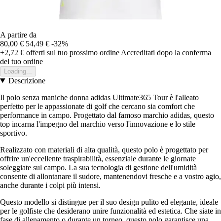
A partire da
80,00 €
54,49 €
-32%
+2,72 €
offerti sul tuo prossimo ordine
Accreditati dopo la conferma
del tuo ordine
Loading...
Descrizione
Il polo senza maniche donna adidas Ultimate365 Tour è l'alleato
perfetto per le appassionate di golf che cercano sia comfort che
performance in campo. Progettato dal famoso marchio adidas, questo
top incarna l'impegno del marchio verso l'innovazione e lo stile
sportivo.
Realizzato con materiali di alta qualità, questo polo è progettato per
offrire un'eccellente traspirabilità, essenziale durante le giornate
soleggiate sul campo. La sua tecnologia di gestione dell'umidità
consente di allontanare il sudore, mantenendovi fresche e a vostro agio,
anche durante i colpi più intensi.
Questo modello si distingue per il suo design pulito ed elegante, ideale
per le golfiste che desiderano unire funzionalità ed estetica. Che siate in
fase di allenamento o durante un torneo, questo polo garantisce una