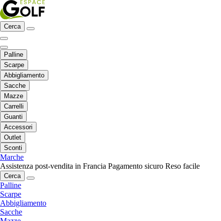
Cerca
Palline
Scarpe
Abbigliamento
Sacche
Mazze
Carrelli
Guanti
Accessori
Outlet
Sconti
Marche
Assistenza post-vendita in Francia
Pagamento sicuro
Reso facile
Cerca
Palline
Scarpe
Abbigliamento
Sacche
Mazze