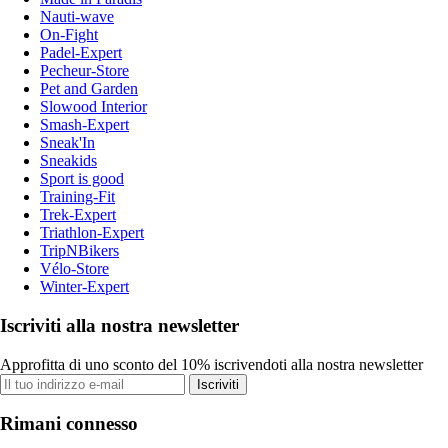
Nauti-wave
On-Fight
Padel-Expert
Pecheur-Store
Pet and Garden
Slowood Interior
Smash-Expert
Sneak'In
Sneakids
Sport is good
Training-Fit
Trek-Expert
Triathlon-Expert
TripNBikers
Vélo-Store
Winter-Expert
Iscriviti alla nostra newsletter
Approfitta di uno sconto del 10% iscrivendoti alla nostra newsletter
Iscriviti
Rimani connesso