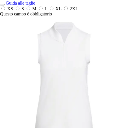
Guida alle taglie
XS
S
M
L
XL
2XL
Questo campo è obbligatorio