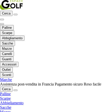
Cerca
Palline
Scarpe
Abbigliamento
Sacche
Mazze
Carrelli
Guanti
Accessori
Outlet
Sconti
Marche
Assistenza post-vendita in Francia
Pagamento sicuro
Reso facile
Cerca
Palline
Scarpe
Abbigliamento
Sacche
Mazze