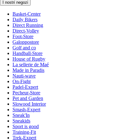
I nostri negozi
Basket-Center
Daily Bikers
Direct Running
Direct-Volley
Foot-Store
Galoppostore
Golf and co
Handball-Store
House of Rugby
La sellerie de Maé
Made in Paradis
Nauti-wave
On-Fight
Padel-Expert
Pecheur-Store
Pet and Garden
Slowood Interior
Smash-Expert
Sneak'In
Sneakids
Sport is good
Training-Fit
Trek-Expert