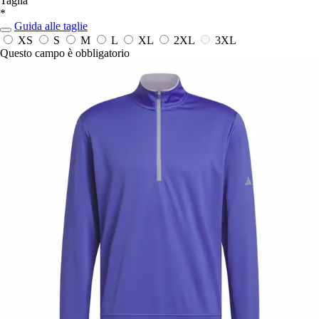
Taglia
*
Guida alle taglie
XS
S
M
L
XL
2XL
3XL
Questo campo è obbligatorio