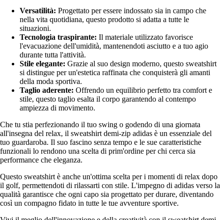
Versatilità:
Progettato per essere indossato sia in campo che
nella vita quotidiana, questo prodotto si adatta a tutte le
situazioni.
Tecnologia traspirante:
Il materiale utilizzato favorisce
l'evacuazione dell'umidità, mantenendoti asciutto e a tuo agio
durante tutta l'attività.
Stile elegante:
Grazie al suo design moderno, questo sweatshirt
si distingue per un'estetica raffinata che conquisterà gli amanti
della moda sportiva.
Taglio aderente:
Offrendo un equilibrio perfetto tra comfort e
stile, questo taglio esalta il corpo garantendo al contempo
ampiezza di movimento.
Che tu stia perfezionando il tuo swing o godendo di una giornata
all'insegna del relax, il sweatshirt demi-zip adidas è un essenziale del
tuo guardaroba. Il suo fascino senza tempo e le sue caratteristiche
funzionali lo rendono una scelta di prim'ordine per chi cerca sia
performance che eleganza.
Questo sweatshirt è anche un'ottima scelta per i momenti di relax dopo
il golf, permettendoti di rilassarti con stile. L'impegno di adidas verso la
qualità garantisce che ogni capo sia progettato per durare, diventando
così un compagno fidato in tutte le tue avventure sportive.
Vivi il meglio dell'innovazione e della creatività con il sweatshirt demi-