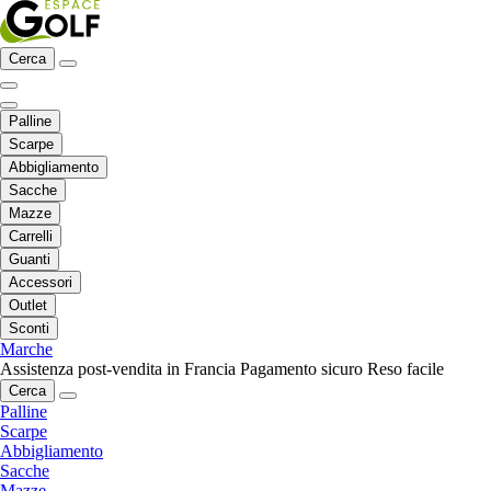
Cerca
Palline
Scarpe
Abbigliamento
Sacche
Mazze
Carrelli
Guanti
Accessori
Outlet
Sconti
Marche
Assistenza post-vendita in Francia
Pagamento sicuro
Reso facile
Cerca
Palline
Scarpe
Abbigliamento
Sacche
Mazze