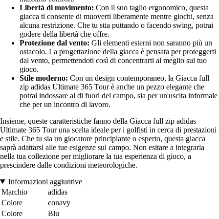
Libertà di movimento:
Con il suo taglio ergonomico, questa
giacca ti consente di muoverti liberamente mentre giochi, senza
alcuna restrizione. Che tu stia puttando o facendo swing, potrai
godere della libertà che offre.
Protezione dal vento:
Gli elementi esterni non saranno più un
ostacolo. La progettazione della giacca è pensata per proteggerti
dal vento, permettendoti così di concentrarti al meglio sul tuo
gioco.
Stile moderno:
Con un design contemporaneo, la Giacca full
zip adidas Ultimate 365 Tour è anche un pezzo elegante che
potrai indossare al di fuori del campo, sia per un'uscita informale
che per un incontro di lavoro.
Insieme, queste caratteristiche fanno della Giacca full zip adidas
Ultimate 365 Tour una scelta ideale per i golfisti in cerca di prestazioni
e stile. Che tu sia un giocatore principiante o esperto, questa giacca
saprà adattarsi alle tue esigenze sul campo. Non esitare a integrarla
nella tua collezione per migliorare la tua esperienza di gioco, a
prescindere dalle condizioni meteorologiche.
Informazioni aggiuntive
Marchio
adidas
Colore
conavy
Colore
Blu