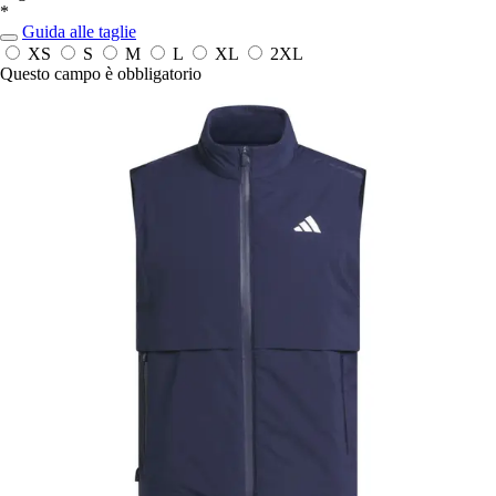
*
Guida alle taglie
XS
S
M
L
XL
2XL
Questo campo è obbligatorio