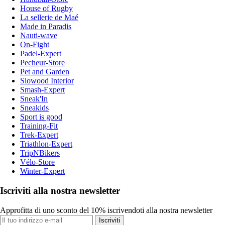
House of Rugby
La sellerie de Maé
Made in Paradis
Nauti-wave
On-Fight
Padel-Expert
Pecheur-Store
Pet and Garden
Slowood Interior
Smash-Expert
Sneak'In
Sneakids
Sport is good
Training-Fit
Trek-Expert
Triathlon-Expert
TripNBikers
Vélo-Store
Winter-Expert
Iscriviti alla nostra newsletter
Approfitta di uno sconto del 10% iscrivendoti alla nostra newsletter
Iscriviti