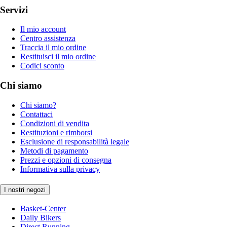
Servizi
Il mio account
Centro assistenza
Traccia il mio ordine
Restituisci il mio ordine
Codici sconto
Chi siamo
Chi siamo?
Contattaci
Condizioni di vendita
Restituzioni e rimborsi
Esclusione di responsabilità legale
Metodi di pagamento
Prezzi e opzioni di consegna
Informativa sulla privacy
I nostri negozi
Basket-Center
Daily Bikers
Direct Running