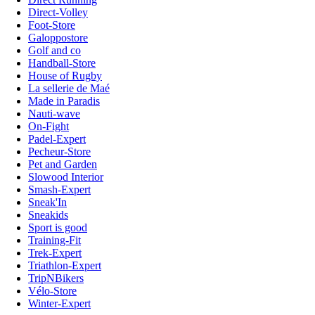
Direct-Volley
Foot-Store
Galoppostore
Golf and co
Handball-Store
House of Rugby
La sellerie de Maé
Made in Paradis
Nauti-wave
On-Fight
Padel-Expert
Pecheur-Store
Pet and Garden
Slowood Interior
Smash-Expert
Sneak'In
Sneakids
Sport is good
Training-Fit
Trek-Expert
Triathlon-Expert
TripNBikers
Vélo-Store
Winter-Expert