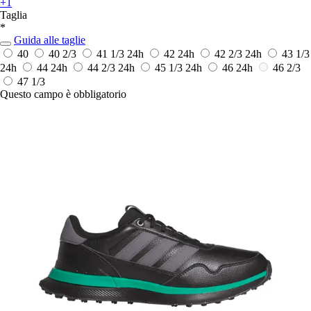
+1
Taglia
*
Guida alle taglie
40
40 2/3
41 1/3
24h
42
24h
42 2/3
24h
43 1/3
24h
44
24h
44 2/3
24h
45 1/3
24h
46
24h
46 2/3
47 1/3
Questo campo è obbligatorio