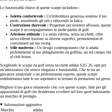
Le funzionalità chiave di queste scarpe includono :
Soletta confortevole :
Un'imbottitura generosa sostiene il tuo
piede, assorbendo gli urti e riducendo la fatica.
Costruzione durevole :
Progettate per resistere all'usura, queste
scarpe ti accompagneranno in molte partite di golf.
Adesione ottimale :
La suola esterna, senza tacchetti, offre
un'eccellente trazione su diverse superfici, permettendoti di
concentrarti sul tuo swing.
Stile moderno :
Un design contemporaneo che si adatta
perfettamente al tuo abbigliamento da golfista, sia sul campo che
al club house.
Scegliendo le scarpe da golf senza tacchetti adidas S2G 26, opti per
un'attrezzatura che unisce eleganza e funzionalità. Che tu sia un
giocatore amatoriale o un professionista esperto, queste scarpe
soddisferanno tutte le tue aspettative in termini di prestazioni sul green.
Migliora il tuo gioco rimanendo chic con queste scarpe, fatte per gli
appassionati di golf che desiderano eccellere nel loro sport indossando
un marchio di prestigio.
Informazioni aggiuntive
Marchio
adidas