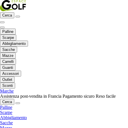
Cerca
Palline
Scarpe
Abbigliamento
Sacche
Mazze
Carrelli
Guanti
Accessori
Outlet
Sconti
Marche
Assistenza post-vendita in Francia
Pagamento sicuro
Reso facile
Cerca
Palline
Scarpe
Abbigliamento
Sacche
Mazze