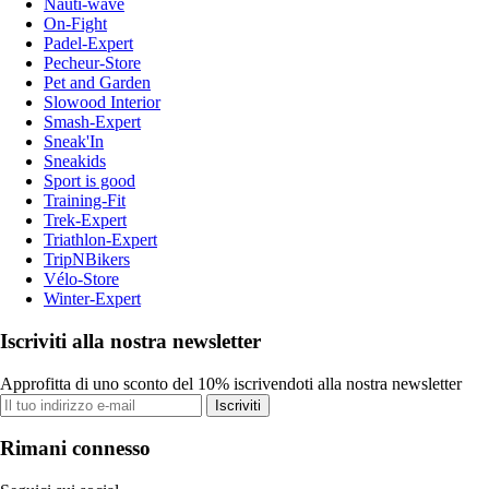
Nauti-wave
On-Fight
Padel-Expert
Pecheur-Store
Pet and Garden
Slowood Interior
Smash-Expert
Sneak'In
Sneakids
Sport is good
Training-Fit
Trek-Expert
Triathlon-Expert
TripNBikers
Vélo-Store
Winter-Expert
Iscriviti alla nostra newsletter
Approfitta di uno sconto del 10% iscrivendoti alla nostra newsletter
Iscriviti
Rimani connesso