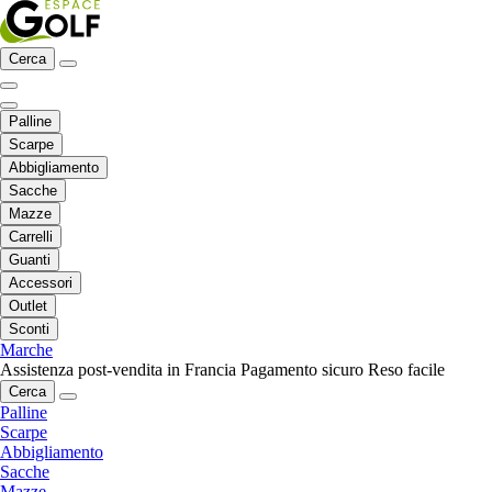
Cerca
Palline
Scarpe
Abbigliamento
Sacche
Mazze
Carrelli
Guanti
Accessori
Outlet
Sconti
Marche
Assistenza post-vendita in Francia
Pagamento sicuro
Reso facile
Cerca
Palline
Scarpe
Abbigliamento
Sacche
Mazze