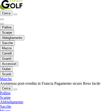
Cerca
Palline
Scarpe
Abbigliamento
Sacche
Mazze
Carrelli
Guanti
Accessori
Outlet
Sconti
Marche
Assistenza post-vendita in Francia
Pagamento sicuro
Reso facile
Cerca
Palline
Scarpe
Abbigliamento
Sacche
Mazze