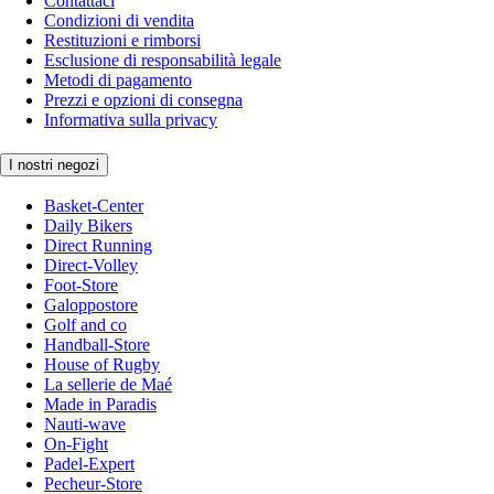
Contattaci
Condizioni di vendita
Restituzioni e rimborsi
Esclusione di responsabilità legale
Metodi di pagamento
Prezzi e opzioni di consegna
Informativa sulla privacy
I nostri negozi
Basket-Center
Daily Bikers
Direct Running
Direct-Volley
Foot-Store
Galoppostore
Golf and co
Handball-Store
House of Rugby
La sellerie de Maé
Made in Paradis
Nauti-wave
On-Fight
Padel-Expert
Pecheur-Store