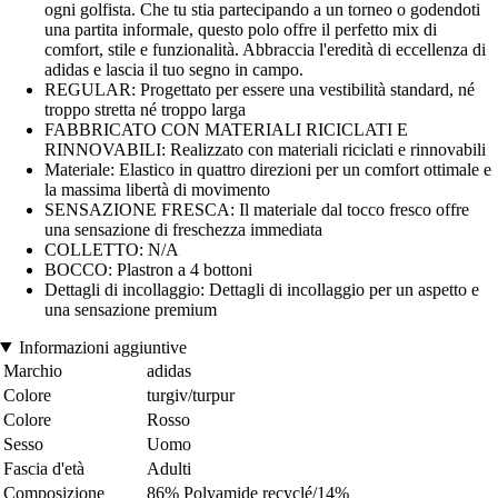
ogni golfista. Che tu stia partecipando a un torneo o godendoti
una partita informale, questo polo offre il perfetto mix di
comfort, stile e funzionalità. Abbraccia l'eredità di eccellenza di
adidas e lascia il tuo segno in campo.
REGULAR: Progettato per essere una vestibilità standard, né
troppo stretta né troppo larga
FABBRICATO CON MATERIALI RICICLATI E
RINNOVABILI: Realizzato con materiali riciclati e rinnovabili
Materiale: Elastico in quattro direzioni per un comfort ottimale e
la massima libertà di movimento
SENSAZIONE FRESCA: Il materiale dal tocco fresco offre
una sensazione di freschezza immediata
COLLETTO: N/A
BOCCO: Plastron a 4 bottoni
Dettagli di incollaggio: Dettagli di incollaggio per un aspetto e
una sensazione premium
Informazioni aggiuntive
Marchio
adidas
Colore
turgiv/turpur
Colore
Rosso
Sesso
Uomo
Fascia d'età
Adulti
Composizione
86% Polyamide recyclé/14%