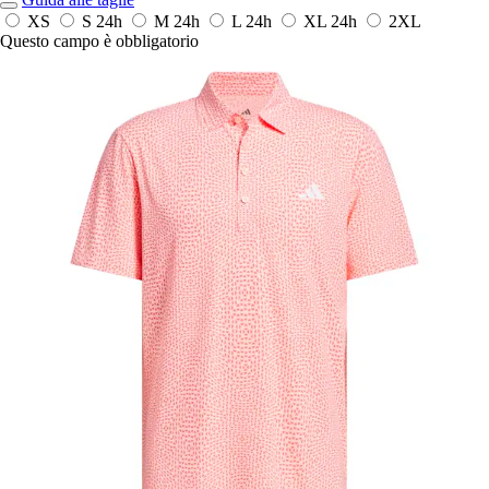
XS
S
24h
M
24h
L
24h
XL
24h
2XL
Questo campo è obbligatorio