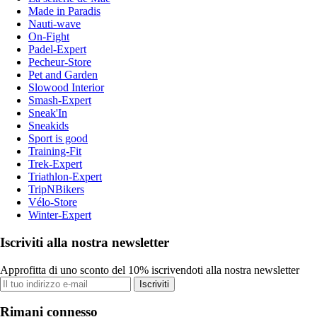
Made in Paradis
Nauti-wave
On-Fight
Padel-Expert
Pecheur-Store
Pet and Garden
Slowood Interior
Smash-Expert
Sneak'In
Sneakids
Sport is good
Training-Fit
Trek-Expert
Triathlon-Expert
TripNBikers
Vélo-Store
Winter-Expert
Iscriviti alla nostra newsletter
Approfitta di uno sconto del 10% iscrivendoti alla nostra newsletter
Iscriviti
Rimani connesso