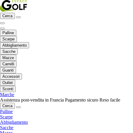
Cerca
Palline
Scarpe
Abbigliamento
Sacche
Mazze
Carrelli
Guanti
Accessori
Outlet
Sconti
Marche
Assistenza post-vendita in Francia
Pagamento sicuro
Reso facile
Cerca
Palline
Scarpe
Abbigliamento
Sacche
Mazze