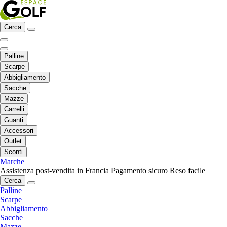
Cerca
Palline
Scarpe
Abbigliamento
Sacche
Mazze
Carrelli
Guanti
Accessori
Outlet
Sconti
Marche
Assistenza post-vendita in Francia
Pagamento sicuro
Reso facile
Cerca
Palline
Scarpe
Abbigliamento
Sacche
Mazze