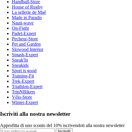
Handball-Store
House of Rugby
La sellerie de Maé
Made in Paradis
Nauti-wave
On-Fight
Padel-Expert
Pecheur-Store
Pet and Garden
Slowood Interior
Smash-Expert
Sneak'In
Sneakids
Sport is good
Training-Fit
Trek-Expert
Triathlon-Expert
TripNBikers
Vélo-Store
Winter-Expert
Iscriviti alla nostra newsletter
Approfitta di uno sconto del 10% iscrivendoti alla nostra newsletter
Iscriviti