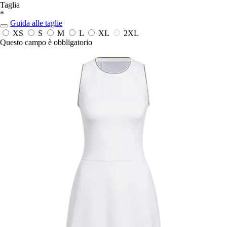
Taglia
*
Guida alle taglie
XS
S
M
L
XL
2XL
Questo campo è obbligatorio