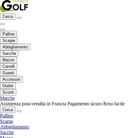
Cerca
Palline
Scarpe
Abbigliamento
Sacche
Mazze
Carrelli
Guanti
Accessori
Outlet
Sconti
Marche
Assistenza post-vendita in Francia
Pagamento sicuro
Reso facile
Cerca
Palline
Scarpe
Abbigliamento
Sacche
Mazze