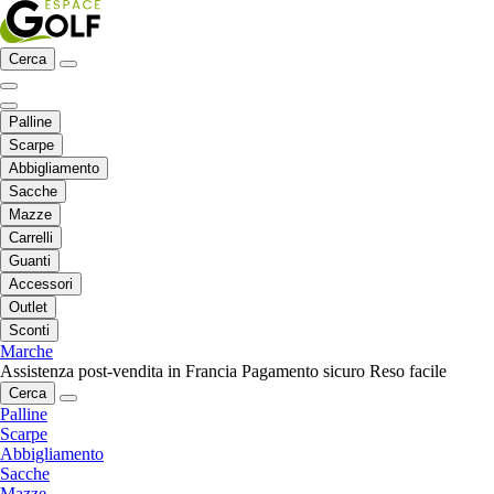
Cerca
Palline
Scarpe
Abbigliamento
Sacche
Mazze
Carrelli
Guanti
Accessori
Outlet
Sconti
Marche
Assistenza post-vendita in Francia
Pagamento sicuro
Reso facile
Cerca
Palline
Scarpe
Abbigliamento
Sacche
Mazze