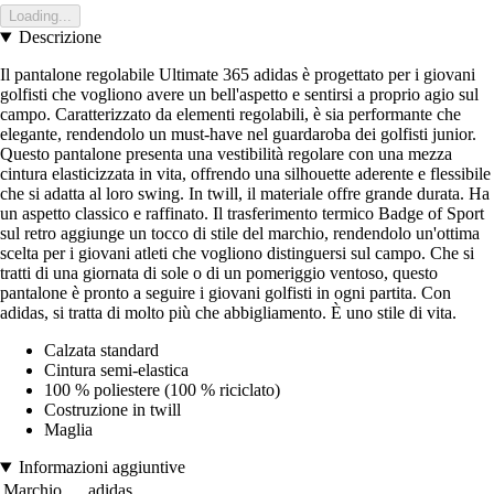
Loading...
Descrizione
Il pantalone regolabile Ultimate 365 adidas è progettato per i giovani
golfisti che vogliono avere un bell'aspetto e sentirsi a proprio agio sul
campo. Caratterizzato da elementi regolabili, è sia performante che
elegante, rendendolo un must-have nel guardaroba dei golfisti junior.
Questo pantalone presenta una vestibilità regolare con una mezza
cintura elasticizzata in vita, offrendo una silhouette aderente e flessibile
che si adatta al loro swing. In twill, il materiale offre grande durata. Ha
un aspetto classico e raffinato. Il trasferimento termico Badge of Sport
sul retro aggiunge un tocco di stile del marchio, rendendolo un'ottima
scelta per i giovani atleti che vogliono distinguersi sul campo. Che si
tratti di una giornata di sole o di un pomeriggio ventoso, questo
pantalone è pronto a seguire i giovani golfisti in ogni partita. Con
adidas, si tratta di molto più che abbigliamento. È uno stile di vita.
Calzata standard
Cintura semi-elastica
100 % poliestere (100 % riciclato)
Costruzione in twill
Maglia
Informazioni aggiuntive
Marchio
adidas