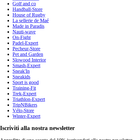
Golf and co
Handball-Store
House of Rugby
La sellerie de Maé
Made in Paradis
Nauti-wave
On-Fight
Padel-Expert
Pecheur-Store
Pet and Garden
Slowood Interior
Smash-Expert
Sneak'In
Sneakids
Sport is good
Training-Fit
Trek-Expert
Triathlon-Expert
TripNBikers
Vélo-Store
Winter-Expert
Iscriviti alla nostra newsletter