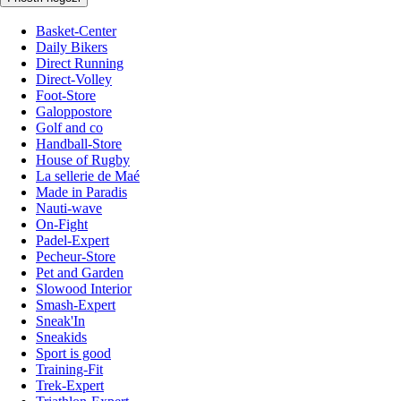
Basket-Center
Daily Bikers
Direct Running
Direct-Volley
Foot-Store
Galoppostore
Golf and co
Handball-Store
House of Rugby
La sellerie de Maé
Made in Paradis
Nauti-wave
On-Fight
Padel-Expert
Pecheur-Store
Pet and Garden
Slowood Interior
Smash-Expert
Sneak'In
Sneakids
Sport is good
Training-Fit
Trek-Expert