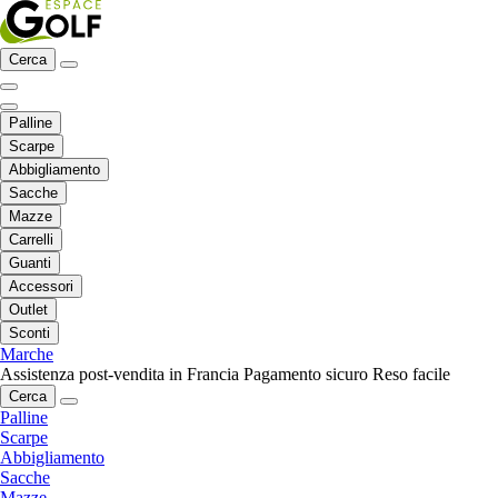
Cerca
Palline
Scarpe
Abbigliamento
Sacche
Mazze
Carrelli
Guanti
Accessori
Outlet
Sconti
Marche
Assistenza post-vendita in Francia
Pagamento sicuro
Reso facile
Cerca
Palline
Scarpe
Abbigliamento
Sacche
Mazze