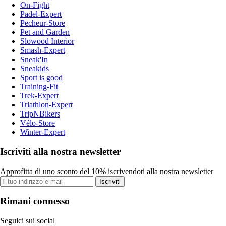
On-Fight
Padel-Expert
Pecheur-Store
Pet and Garden
Slowood Interior
Smash-Expert
Sneak'In
Sneakids
Sport is good
Training-Fit
Trek-Expert
Triathlon-Expert
TripNBikers
Vélo-Store
Winter-Expert
Iscriviti alla nostra newsletter
Approfitta di uno sconto del 10% iscrivendoti alla nostra newsletter
Iscriviti
Rimani connesso
Seguici sui social