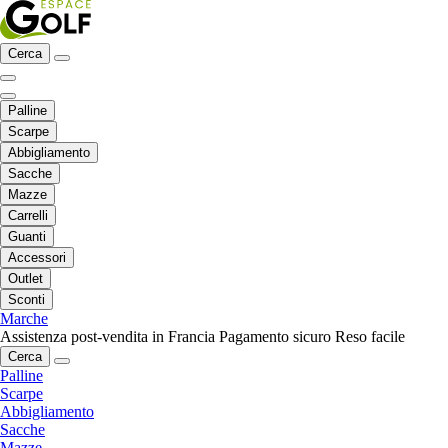
Cerca
Palline
Scarpe
Abbigliamento
Sacche
Mazze
Carrelli
Guanti
Accessori
Outlet
Sconti
Marche
Assistenza post-vendita in Francia
Pagamento sicuro
Reso facile
Cerca
Palline
Scarpe
Abbigliamento
Sacche
Mazze