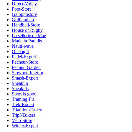
Direct-Volley
Foot-Store
Galoppostore
Golf and co
Handball-Store
House of Rugby
La sellerie de Maé
Made in Paradis
Nauti-wave
On-Fight
Padel-Expert
Pecheur-Store
Pet and Garden
Slowood Interior
Smash-Expert
Sneak'In
Sneakids
Sport is good
Training-Fit
Trek-Expert
Triathlon-Expert
TripNBikers
Vélo-Store
Winter-Expert