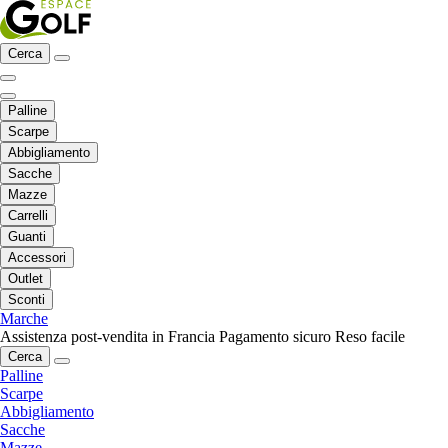
Cerca
Palline
Scarpe
Abbigliamento
Sacche
Mazze
Carrelli
Guanti
Accessori
Outlet
Sconti
Marche
Assistenza post-vendita in Francia
Pagamento sicuro
Reso facile
Cerca
Palline
Scarpe
Abbigliamento
Sacche
Mazze