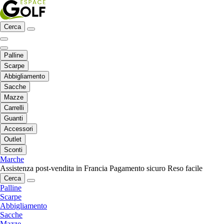
Cerca
Palline
Scarpe
Abbigliamento
Sacche
Mazze
Carrelli
Guanti
Accessori
Outlet
Sconti
Marche
Assistenza post-vendita in Francia
Pagamento sicuro
Reso facile
Cerca
Palline
Scarpe
Abbigliamento
Sacche
Mazze