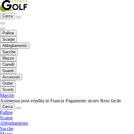
Cerca
Palline
Scarpe
Abbigliamento
Sacche
Mazze
Carrelli
Guanti
Accessori
Outlet
Sconti
Marche
Assistenza post-vendita in Francia
Pagamento sicuro
Reso facile
Cerca
Palline
Scarpe
Abbigliamento
Sacche
Mazze