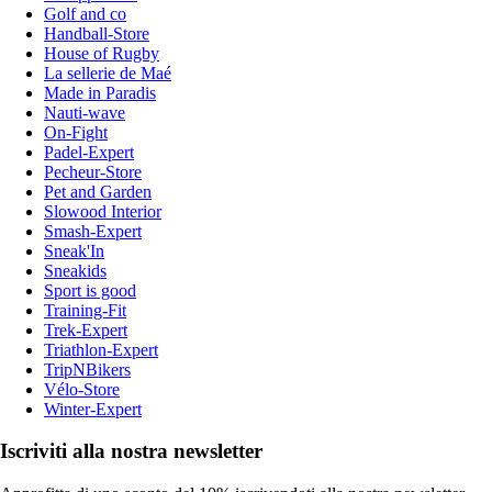
Golf and co
Handball-Store
House of Rugby
La sellerie de Maé
Made in Paradis
Nauti-wave
On-Fight
Padel-Expert
Pecheur-Store
Pet and Garden
Slowood Interior
Smash-Expert
Sneak'In
Sneakids
Sport is good
Training-Fit
Trek-Expert
Triathlon-Expert
TripNBikers
Vélo-Store
Winter-Expert
Iscriviti alla nostra newsletter