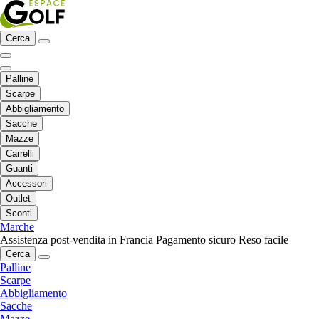
Cerca
Palline
Scarpe
Abbigliamento
Sacche
Mazze
Carrelli
Guanti
Accessori
Outlet
Sconti
Marche
Assistenza post-vendita in Francia
Pagamento sicuro
Reso facile
Cerca
Palline
Scarpe
Abbigliamento
Sacche
Mazze