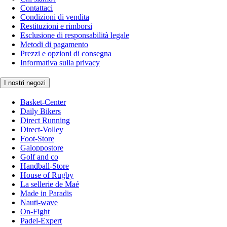
Contattaci
Condizioni di vendita
Restituzioni e rimborsi
Esclusione di responsabilità legale
Metodi di pagamento
Prezzi e opzioni di consegna
Informativa sulla privacy
I nostri negozi
Basket-Center
Daily Bikers
Direct Running
Direct-Volley
Foot-Store
Galoppostore
Golf and co
Handball-Store
House of Rugby
La sellerie de Maé
Made in Paradis
Nauti-wave
On-Fight
Padel-Expert