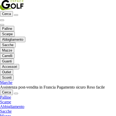
Cerca
Palline
Scarpe
Abbigliamento
Sacche
Mazze
Carrelli
Guanti
Accessori
Outlet
Sconti
Marche
Assistenza post-vendita in Francia
Pagamento sicuro
Reso facile
Cerca
Palline
Scarpe
Abbigliamento
Sacche
Mazze