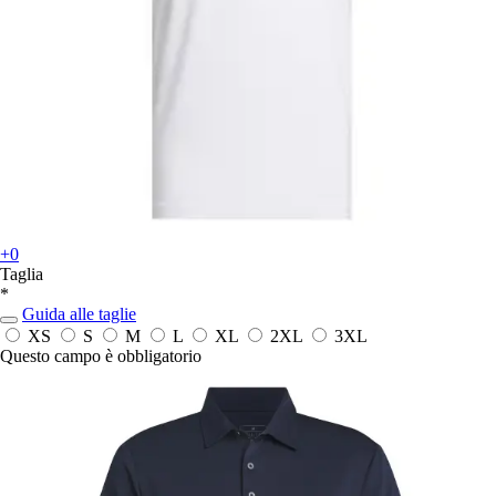
+0
Taglia
*
Guida alle taglie
XS
S
M
L
XL
2XL
3XL
Questo campo è obbligatorio