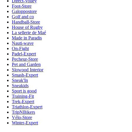
Direct-Volley
Foot-Store
Galoppostore
Golf and co
Handball-Store
House of Rugby
La sellerie de Maé
Made in Paradis
Nauti-wave
On-Fight
Padel-Expert
Pecheur-Store
Pet and Garden
Slowood Interior
Smash-Expert
Sneak'In
Sneakids
Sport is good
Training-Fit
Trek-Expert
Triathlon-Expert
TripNBikers
Vélo-Store
Winter-Expert