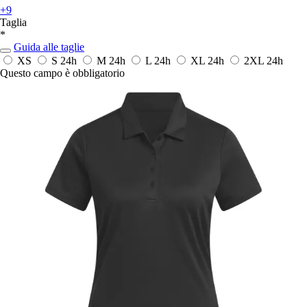
+9
Taglia
*
Guida alle taglie
XS
S
24h
M
24h
L
24h
XL
24h
2XL
24h
Questo campo è obbligatorio