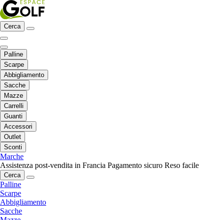
Cerca
Palline
Scarpe
Abbigliamento
Sacche
Mazze
Carrelli
Guanti
Accessori
Outlet
Sconti
Marche
Assistenza post-vendita in Francia
Pagamento sicuro
Reso facile
Cerca
Palline
Scarpe
Abbigliamento
Sacche
Mazze