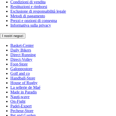
Condizioni di vendita
Restituzioni e rimborsi
Esclusione di responsabilità legale
Metodi di pagamento
Prezzi e opzioni di consegna
Informativa sulla privacy
I nostri negozi
Basket-Center
Daily Bikers
Direct Running
Direct-Volley
Foot-Store
Galoppostore
Golf and co
Handball-Store
House of Rugby
La sellerie de Maé
Made in Paradis
Nauti-wave
On-Fight
Padel-Expert
Pecheur-Store
Pet and Garden