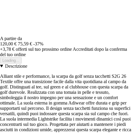
A partire da
120,00 €
75,59 €
-37%
+3,78 €
offerti sul tuo prossimo ordine
Accreditati dopo la conferma
del tuo ordine
Loading...
Descrizione
Alliant stile e performance, la scarpa da golf senza tacchetti S2G 26
Textile offre una transizione facile dalla vita quotidiana al campo da
golf. Distinguati al tee, sul green e al clubhouse con questa scarpa da
golf durevole. Realizzata con una tomaia in pelle e tessuto,
simboleggia il nostro impegno per una sensazione e un comfort
ottimale. La suola esterna in gomma Adiwear offre durata e grip per
supportarti sul percorso. Il design senza tacchetti funziona su superfici
versatili, quindi puoi indossare questa scarpa sia sul campo che fuori.
La suola intermedia Lightstrike facilita i movimenti dinamici così puoi
concentrarti sul tuo gioco. Progettata per aiutarti a mantenere i piedi
asciutti in condizioni umide, apprezzerai questa scarpa elegante e ricca