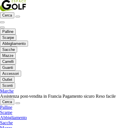
Cerca
Palline
Scarpe
Abbigliamento
Sacche
Mazze
Carrelli
Guanti
Accessori
Outlet
Sconti
Marche
Assistenza post-vendita in Francia
Pagamento sicuro
Reso facile
Cerca
Palline
Scarpe
Abbigliamento
Sacche
Mazze