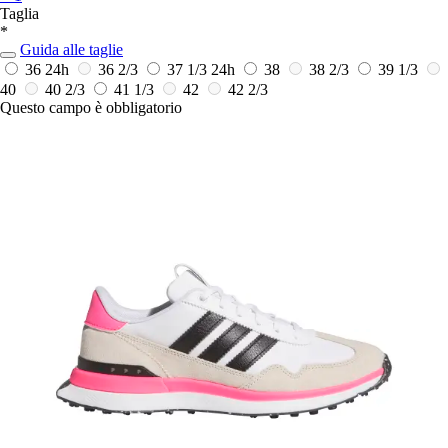
Taglia
*
Guida alle taglie
36
24h
36 2/3
37 1/3
24h
38
38 2/3
39 1/3
40
40 2/3
41 1/3
42
42 2/3
Questo campo è obbligatorio