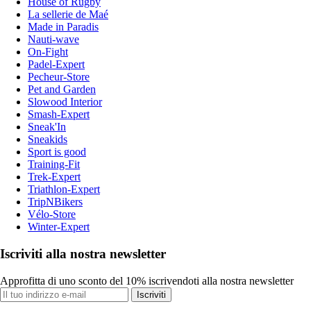
House of Rugby
La sellerie de Maé
Made in Paradis
Nauti-wave
On-Fight
Padel-Expert
Pecheur-Store
Pet and Garden
Slowood Interior
Smash-Expert
Sneak'In
Sneakids
Sport is good
Training-Fit
Trek-Expert
Triathlon-Expert
TripNBikers
Vélo-Store
Winter-Expert
Iscriviti alla nostra newsletter
Approfitta di uno sconto del 10% iscrivendoti alla nostra newsletter
Iscriviti