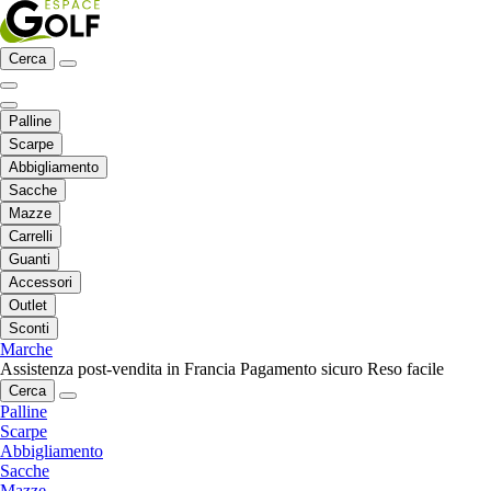
Cerca
Palline
Scarpe
Abbigliamento
Sacche
Mazze
Carrelli
Guanti
Accessori
Outlet
Sconti
Marche
Assistenza post-vendita in Francia
Pagamento sicuro
Reso facile
Cerca
Palline
Scarpe
Abbigliamento
Sacche
Mazze