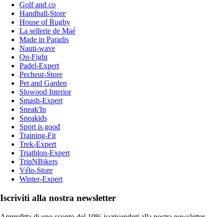
Golf and co
Handball-Store
House of Rugby
La sellerie de Maé
Made in Paradis
Nauti-wave
On-Fight
Padel-Expert
Pecheur-Store
Pet and Garden
Slowood Interior
Smash-Expert
Sneak'In
Sneakids
Sport is good
Training-Fit
Trek-Expert
Triathlon-Expert
TripNBikers
Vélo-Store
Winter-Expert
Iscriviti alla nostra newsletter
Approfitta di uno sconto del 10% iscrivendoti alla nostra newsletter