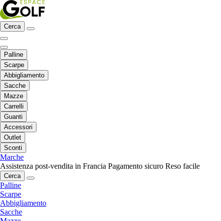
Cerca
Palline
Scarpe
Abbigliamento
Sacche
Mazze
Carrelli
Guanti
Accessori
Outlet
Sconti
Marche
Assistenza post-vendita in Francia
Pagamento sicuro
Reso facile
Cerca
Palline
Scarpe
Abbigliamento
Sacche
Mazze