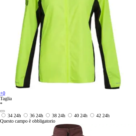
+0
Taglia
*
34
24h
36
24h
38
24h
40
24h
42
24h
Questo campo è obbligatorio