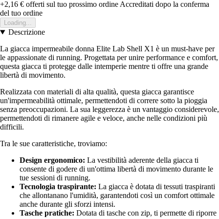
+2,16 €
offerti sul tuo prossimo ordine
Accreditati dopo la conferma
del tuo ordine
Loading...
Descrizione
La giacca impermeabile donna Elite Lab Shell X1 è un must-have per
le appassionate di running. Progettata per unire performance e comfort,
questa giacca ti protegge dalle intemperie mentre ti offre una grande
libertà di movimento.
Realizzata con materiali di alta qualità, questa giacca garantisce
un'impermeabilità ottimale, permettendoti di correre sotto la pioggia
senza preoccupazioni. La sua leggerezza è un vantaggio considerevole,
permettendoti di rimanere agile e veloce, anche nelle condizioni più
difficili.
Tra le sue caratteristiche, troviamo:
Design ergonomico:
La vestibilità aderente della giacca ti
consente di godere di un'ottima libertà di movimento durante le
tue sessioni di running.
Tecnologia traspirante:
La giacca è dotata di tessuti traspiranti
che allontanano l'umidità, garantendoti così un comfort ottimale
anche durante gli sforzi intensi.
Tasche pratiche:
Dotata di tasche con zip, ti permette di riporre