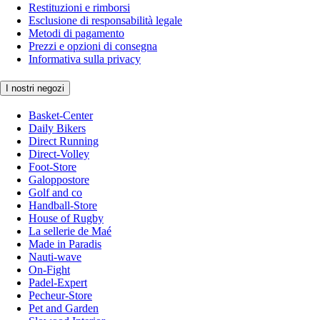
Restituzioni e rimborsi
Esclusione di responsabilità legale
Metodi di pagamento
Prezzi e opzioni di consegna
Informativa sulla privacy
I nostri negozi
Basket-Center
Daily Bikers
Direct Running
Direct-Volley
Foot-Store
Galoppostore
Golf and co
Handball-Store
House of Rugby
La sellerie de Maé
Made in Paradis
Nauti-wave
On-Fight
Padel-Expert
Pecheur-Store
Pet and Garden