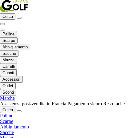
Cerca
Palline
Scarpe
Abbigliamento
Sacche
Mazze
Carrelli
Guanti
Accessori
Outlet
Sconti
Marche
Assistenza post-vendita in Francia
Pagamento sicuro
Reso facile
Cerca
Palline
Scarpe
Abbigliamento
Sacche
Mazze