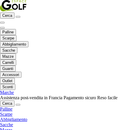
Cerca
Palline
Scarpe
Abbigliamento
Sacche
Mazze
Carrelli
Guanti
Accessori
Outlet
Sconti
Marche
Assistenza post-vendita in Francia
Pagamento sicuro
Reso facile
Cerca
Palline
Scarpe
Abbigliamento
Sacche
Mazze