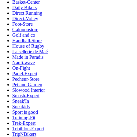
Basket-Center
Daily Bikers
Direct Running
Direct-Volley
Foot-Store
Galoppostore
Golf and co
Handball-Store
House of Rugby
La sellerie de Maé
Made in Paradis
Nauti-wave
On-Fight
Padel-Expert
Pecheur-Store
Pet and Garden
Slowood Interior
Smash-Expert
Sneak'In
Sneakids
Sport is good
Training-Fit
Trek-Expert
Triathlon-Expert
TripNBikers