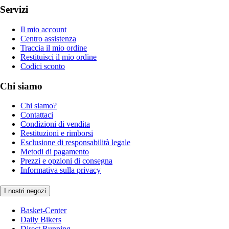
Servizi
Il mio account
Centro assistenza
Traccia il mio ordine
Restituisci il mio ordine
Codici sconto
Chi siamo
Chi siamo?
Contattaci
Condizioni di vendita
Restituzioni e rimborsi
Esclusione di responsabilità legale
Metodi di pagamento
Prezzi e opzioni di consegna
Informativa sulla privacy
I nostri negozi
Basket-Center
Daily Bikers
Direct Running