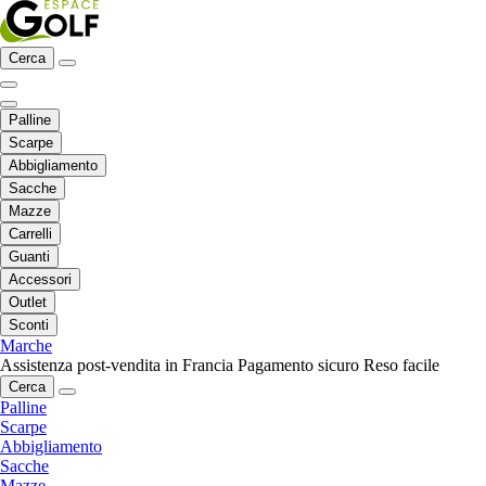
Cerca
Palline
Scarpe
Abbigliamento
Sacche
Mazze
Carrelli
Guanti
Accessori
Outlet
Sconti
Marche
Assistenza post-vendita in Francia
Pagamento sicuro
Reso facile
Cerca
Palline
Scarpe
Abbigliamento
Sacche
Mazze