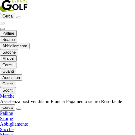
Cerca
Palline
Scarpe
Abbigliamento
Sacche
Mazze
Carrelli
Guanti
Accessori
Outlet
Sconti
Marche
Assistenza post-vendita in Francia
Pagamento sicuro
Reso facile
Cerca
Palline
Scarpe
Abbigliamento
Sacche
Mazze