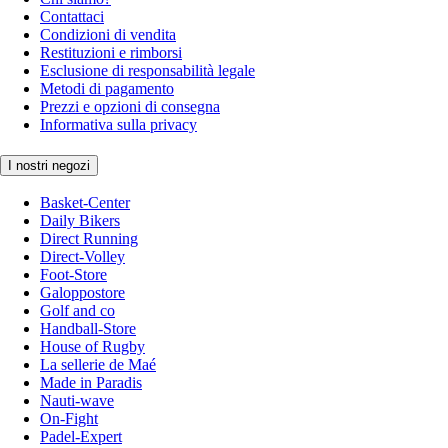
Contattaci
Condizioni di vendita
Restituzioni e rimborsi
Esclusione di responsabilità legale
Metodi di pagamento
Prezzi e opzioni di consegna
Informativa sulla privacy
I nostri negozi
Basket-Center
Daily Bikers
Direct Running
Direct-Volley
Foot-Store
Galoppostore
Golf and co
Handball-Store
House of Rugby
La sellerie de Maé
Made in Paradis
Nauti-wave
On-Fight
Padel-Expert